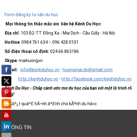
Form đăng ký tư vấn du học
Mọi thông tin thắc mắc xin liên hệ Kênh Du Học:
Địa chỉ
: 103 B2-TT Đồng Xa - Mai Dịch - Cầu Giấy - Hà Nội
Hotline
: 0984.761.634 – 096 428 0101
Số điện thoại cố định:
024.66.863186
Skype
: maihuongvn
Email:
info@kenhduhoc.vn
-
huong
mai
.do@gmail.com
http://kenhduhoc.vn
-
http://facebook.com/kenhduhoc.vn
Kênh Du Học
-
Chắp cánh ước mơ du học của bạn với một lộ trình rõ
ràng!
THÔNG TIN