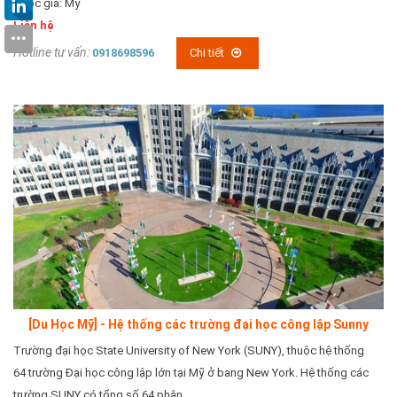
Quốc gia: Mỹ
Liên hệ
Hotline tư vấn:
0918698596
Chi tiết
[Du Học Mỹ] - Hệ thống các trường đại học công lập Sunny
Trường đại học State University of New York (SUNY), thuộc hệ thống
64 trường Đại học công lập lớn tại Mỹ ở bang New York. Hệ thống các
trường SUNY có tổng số 64 phân...