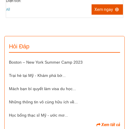
Diện tích:
G
D
All
Xem ngay
A
Hỏi Đáp
Boston – New York Summer Camp 2023
Trại hè tại Mỹ - Khám phá bờ...
Mách bạn bí quyết làm visa du học...
Những thông tin vô cùng hữu ích về...
Học bổng thạc sĩ Mỹ - ước mơ...
Xem tất cả