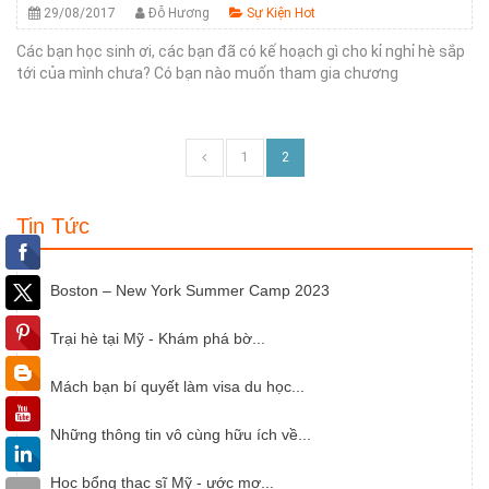
29/08/2017
Đỗ Hương
Sự Kiện Hot
Các bạn học sinh ơi, các bạn đã có kế hoạch gì cho kỉ nghỉ hè sắp
tới của mình chưa? Có bạn nào muốn tham gia chương
trình BOSTON SUMMER TOUR cùng Kênh Du Học đợt hè...
1
2
Tin Tức
Boston – New York Summer Camp 2023
Trại hè tại Mỹ - Khám phá bờ...
Mách bạn bí quyết làm visa du học...
Những thông tin vô cùng hữu ích về...
Học bổng thạc sĩ Mỹ - ước mơ...