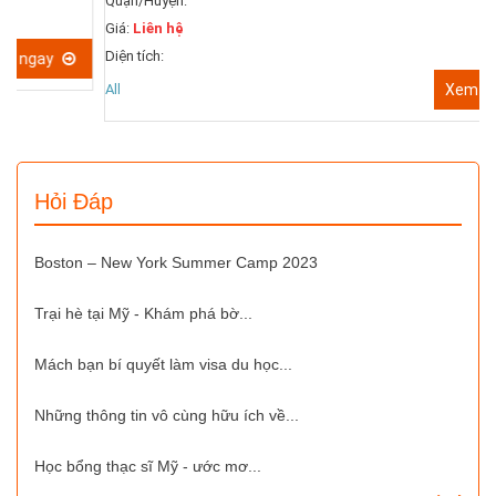
Quận/Huyện:
D
Giá:
Liên hệ
A
Diện tích:
All
Xem ngay
Hỏi Đáp
Boston – New York Summer Camp 2023
Trại hè tại Mỹ - Khám phá bờ...
Mách bạn bí quyết làm visa du học...
Những thông tin vô cùng hữu ích về...
Học bổng thạc sĩ Mỹ - ước mơ...