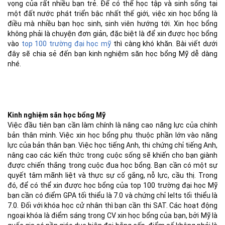
vọng của rất nhiều bạn trẻ. Để có thể học tập và sinh sống tại
một đất nước phát triển bậc nhất thế giới, việc xin học bổng là
điều mà nhiều bạn học sinh, sinh viên hướng tới. Xin học bổng
không phải là chuyện đơn giản, đặc biệt là để xin được học bổng
vào
top 100 trường đại học mỹ
thì càng khó khăn. Bài viết dưới
đây sẽ chia sẻ đến bạn kinh nghiệm săn học bổng Mỹ dễ dàng
nhé.
Kinh nghiệm săn học bổng Mỹ
Việc đầu tiên bạn cần làm chính là nâng cao năng lực của chính
bản thân mình. Việc xin học bổng phụ thuộc phần lớn vào năng
lực của bản thân bạn. Việc học tiếng Anh, thi chứng chỉ tiếng Anh,
nâng cao các kiến thức trong cuộc sống sẽ khiến cho bạn giành
được chiến thắng trong cuộc đua học bổng. Bạn cần có một sự
quyết tâm mãnh liệt và thực sự cố gắng, nỗ lực, cầu thị. Trong
đó, để có thể xin được học bổng của top 100 trường đại học Mỹ
bạn cần có điểm GPA tối thiểu là 7.0 và chứng chỉ Ielts tối thiểu là
7.0. Đối với khóa học cử nhân thì bạn cần thi SAT. Các hoạt động
ngoại khóa là điểm sáng trong CV xin học bổng của bạn, bởi Mỹ là