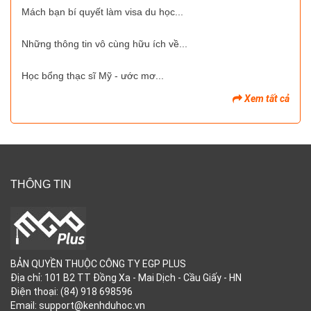
Mách bạn bí quyết làm visa du học...
Những thông tin vô cùng hữu ích về...
Học bổng thạc sĩ Mỹ - ước mơ...
Xem tất cả
THÔNG TIN
BẢN QUYỀN THUỘC CÔNG TY EGP PLUS
Địa chỉ: 101 B2 TT Đồng Xa - Mai Dịch - Cầu Giấy - HN
Điện thoại: (84) 918 698596
Email: support@kenhduhoc.vn