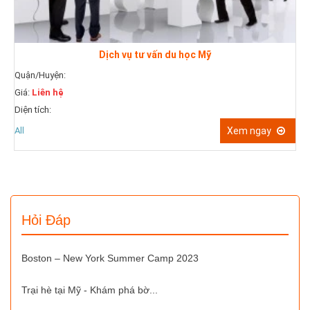
ư vấn du học Mỹ
Dịch vụ hướng dẫn viế
Quận/Huyện:
Giá:
Liên hệ
Diện tích:
Xem ngay
All
Hỏi Đáp
Boston – New York Summer Camp 2023
Trại hè tại Mỹ - Khám phá bờ...