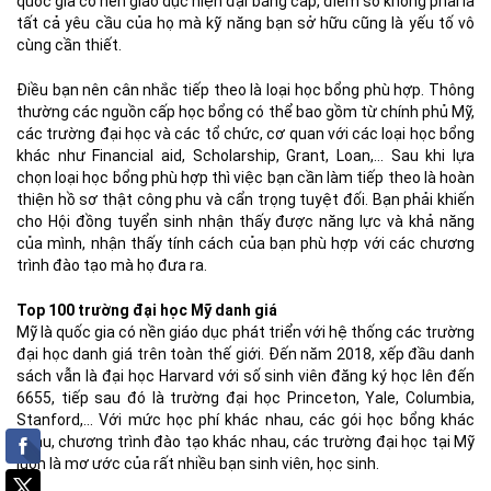
quốc gia có nền giáo dục hiện đại bằng cấp, điểm số không phải là
tất cả yêu cầu của họ mà kỹ năng bạn sở hữu cũng là yếu tố vô
cùng cần thiết.
Điều bạn nên cân nhắc tiếp theo là loại học bổng phù hợp. Thông
thường các nguồn cấp học bổng có thể bao gồm từ chính phủ Mỹ,
các trường đại học và các tổ chức, cơ quan với các loại học bổng
khác như Financial aid, Scholarship, Grant, Loan,... Sau khi lựa
chọn loại học bổng phù hợp thì việc bạn cần làm tiếp theo là hoàn
thiện hồ sơ thật công phu và cẩn trọng tuyệt đối. Bạn phải khiến
cho Hội đồng tuyển sinh nhận thấy được năng lực và khả năng
của mình, nhận thấy tính cách của bạn phù hợp với các chương
trình đào tạo mà họ đưa ra.
Top 100 trường đại học Mỹ danh giá
Mỹ là quốc gia có nền giáo dục phát triển với hệ thống các trường
đại học danh giá trên toàn thế giới. Đến năm 2018, xếp đầu danh
sách vẫn là đại học Harvard với số sinh viên đăng ký học lên đến
6655, tiếp sau đó là trường đại học Princeton, Yale, Columbia,
Stanford,... Với mức học phí khác nhau, các gói học bổng khác
nhau, chương trình đào tạo khác nhau, các trường đại học tại Mỹ
luôn là mơ ước của rất nhiều bạn sinh viên, học sinh.