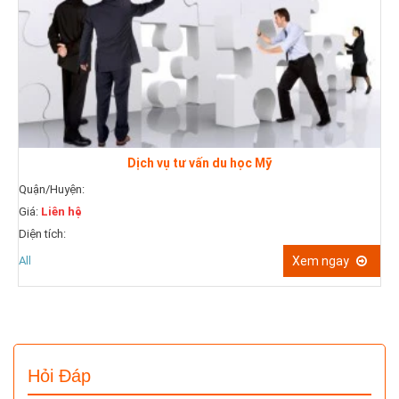
Dịch vụ tư vấn du học Mỹ
Quận/Huyện:
Giá:
Liên hệ
Q
Diện tích:
G
D
All
Xem ngay
A
Hỏi Đáp