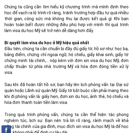
Chúng ta cũng cần tìm hiểu kỹ chương trình mà mình định theo
học để vạch ra lộ trình rõ ràng, tránh trường hợp đầu tư quá nhiều
thời gian, công sức mà không thu lại được kết quả gì. Khi bạn
hoàn toàn biết được những điều phù hợp với mình thì quá trình
làm visa du học Mỹ sẽ trở nên dễ dàng hơn đấy.
Bí quyết làm visa du học ở Mỹ hiệu quả nhất
Đầu tiên, chúng ta cần chuẩn bị đầy đủ giấy tờ, hồ sơ như: học bạ,
bảng điểm, chứng chỉ ngoại ngữ, hộ chiếu, giấy khai sinh, giấy tờ
chứng minh tài chính,… nộp kèm với đơn xin visa du học Mỹ, đơn
chấp thuận từ phía nhà trường Mỹ và hóa đơn đóng tiền xử lý
visa.
Sau khi đã hoàn tất hồ sơ, bạn hãy lên lịch phỏng vấn tại Đại sứ
quán hoặc Lãnh sứ quán Mỹ. Giấy tờ bắt buộc cần phải mang theo
khi đi phỏng vấn là: giấy hẹn, đơn xin du học, ảnh thẻ, hộ chiếu và
hóa đơn thanh toán tiền làm visa.
Trong quá trình phỏng vấn, chúng ta cần thể hiện tác phong
nghiêm túc, lịch sự. Bạn nên trả lời rõ ràng, rành mạch về khả
năng tài chính của gia đình, mục đích xin visa du học Mỹ là để học
tập, không phải để định cư lâu dài.