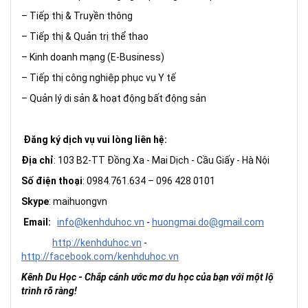
– Tiếp thị & Truyền thông
– Tiếp thị & Quản trị thể thao
– Kinh doanh mạng (E-Business)
– Tiếp thị công nghiệp phục vụ Y tế
– Quản lý di sản & hoạt động bất động sản
Đăng ký dịch vụ vui lòng liên hệ:
Địa chỉ
: 103 B2-TT Đồng Xa - Mai Dịch - Cầu Giấy - Hà Nội
Số điện thoại
: 0984.761.634 – 096 428 0101
Skype
: maihuongvn
Email:
info@kenhduhoc.vn
-
huong
mai
.do@gmail.com
http://kenhduhoc.vn
-
http://facebook.com/kenhduhoc.vn
Kênh Du Học
-
Chắp cánh ước mơ du học của bạn với một lộ
trình rõ ràng!