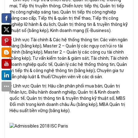
mại; Tiếp thị truyền thông; Chiến lược tiếp thị; Quản trị tiếp
thị công nghiệp sáng tạo; Quản trị tiếp thị công nghiệp
hàng cao cấp; Tiếp thị & quản trị thể thao; Tiếp thị công
nghiệp lữ hành & du lịch; Quản trị thông tin & truyền thông kỹ
thuật số (bằng kép); Kinh doanh mạng (E-Business).
– Lĩnh vực Tài chính & Các hệ thống thông tin: Các viên ngân
hàng (bằng kép); Master 2 – Quản lý các nguy cơ/rủi ro tài
chính (bằng kép); Master 2 – Quản lý các công cụ tài chính
(bằng kép); Tư vấn kiểm toán & giám sát; Tài chính; Tài chính
doanh nghiệp quốc tế; Quản lý các hệ thống thông tin; Quản
trị tiếp thị & công nghệ thông tin (bằng kép); Chuyên gia tư
vẫn pháp luật & thuế/Chuyên viên về các di sản.
– Lĩnh vực Quản trị: Hậu cần phân phối mua bán; Quản trị
nhân lực; Điều hành doanh nghiệp; Quản trị & Kinh doanh
quốc tế; Quản trị thông tin & truyền thông kỹ thuật số; MBS
Đổi mới trong kinh doanh châu Âu (bằng kép); MBA Quản trị
Hiệu suất bền vững (bằng kép).