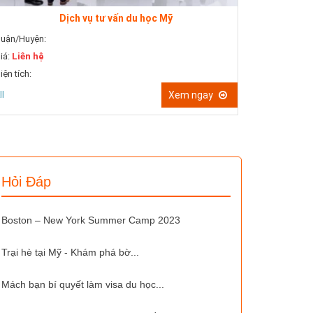
học Mỹ
Dịch vụ hướng dẫn viết và sửa bài luận
Quận/Huyện:
Giá:
Liên hệ
Diện tích:
Xem ngay
All
Xem ng
Hỏi Đáp
Boston – New York Summer Camp 2023
Trại hè tại Mỹ - Khám phá bờ...
Mách bạn bí quyết làm visa du học...