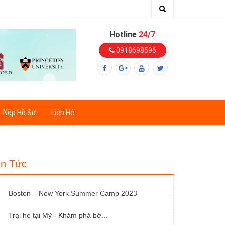
Hotline
24/7
0918698596
Nộp Hồ Sơ
Liên Hệ
in Tức
Boston – New York Summer Camp 2023
Trại hè tại Mỹ - Khám phá bờ...