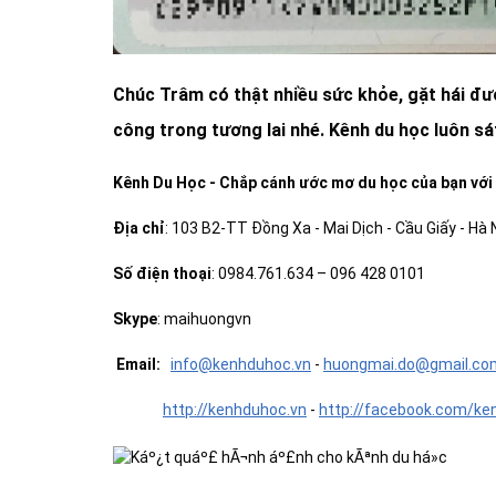
Dịch vụ hướng dẫn
Quận/Huyện:
Chúc Trâm có thật nhiều sức khỏe, gặt hái đượ
Giá:
Liên hệ
công trong tương lai nhé. Kênh du học luôn sá
Diện tích:
All
Kênh Du Học
-
Chắp cánh ước mơ du học của bạn với m
Địa chỉ
: 103 B2-TT Đồng Xa - Mai Dịch - Cầu Giấy - Hà 
Số điện thoại
: 0984.761.634 – 096 428 0101
Skype
: maihuongvn
Email:
info@kenhduhoc.vn
-
huong
mai
.do@gmail.co
http://kenhduhoc.vn
-
http://facebook.com/ke