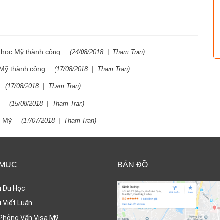
u học Mỹ thành công
(
24/08/2018
|
Tham Tran
)
 Mỹ thành công
(
17/08/2018
|
Tham Tran
)
(
17/08/2018
|
Tham Tran
)
ỹ
(
15/08/2018
|
Tham Tran
)
c Mỹ
(
17/07/2018
|
Tham Tran
)
 MỤC
BẢN ĐỒ
ụ Du Học
 Viết Luận
Phỏng Vấn Visa Mỹ