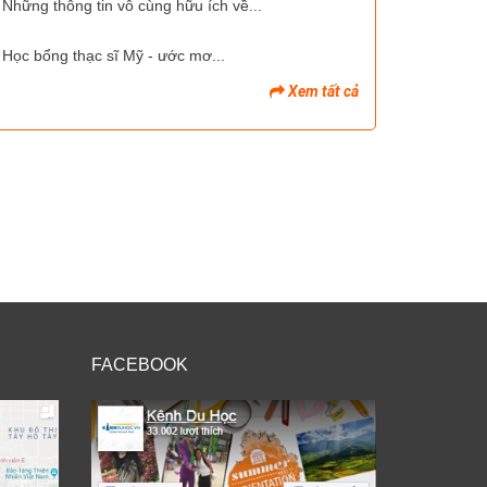
Những thông tin vô cùng hữu ích về...
Học bổng thạc sĩ Mỹ - ước mơ...
Xem tất cả
FACEBOOK