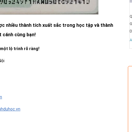
Dịch vụ tư vấn du 
 chuẩn bị hồ sơ săn học bổng Mỹ
Quận/Huyện:
Giá:
Liên hệ
c nhiều thành tích xuất sắc trong học tập và thành
Diện tích:
t cánh cùng bạn!
All
Xem ngay
ột lộ trình rõ ràng!
Nội
m
nhduhoc.vn