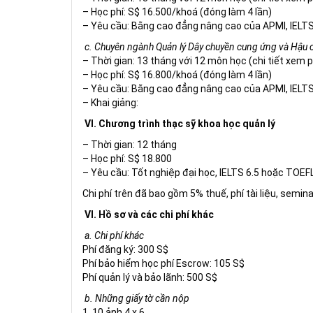
– Học phí: S$ 16.500/khoá (đóng làm 4 lần)
– Yêu cầu: Bằng cao đẳng nâng cao của APMI, IELTS
c. Chuyên ngành Quản lý Dây chuyền cung ứng và Hậu c
– Thời gian: 13 tháng với 12 môn học (chi tiết xem p
– Học phí: S$ 16.800/khoá (đóng làm 4 lần)
– Yêu cầu: Bằng cao đẳng nâng cao của APMI, IELTS
– Khai giảng:
VI. Chương trình thạc sỹ khoa học quản lý
– Thời gian: 12 tháng
– Học phí: S$ 18.800
– Yêu cầu: Tốt nghiệp đại học, IELTS 6.5 hoặc TOEF
Chi phí trên đã bao gồm 5% thuế, phí tài liệu, seminars
VI. Hồ sơ và các chi phí khác
a. Chi phí khác
Phí đăng ký: 300 S$
Phí bảo hiểm học phí Escrow: 105 S$
Phí quản lý và bảo lãnh: 500 S$
b. Những giấy tờ cần nộp
1. 10 ảnh 4 x 6