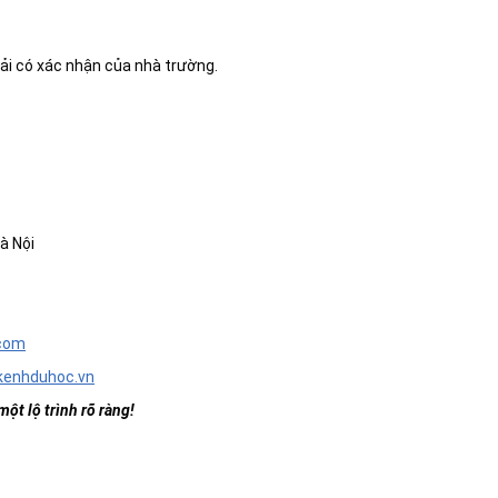
ải có xác nhận của nhà trường.
à Nội
.com
kenhduhoc.vn
ột lộ trình rõ ràng!