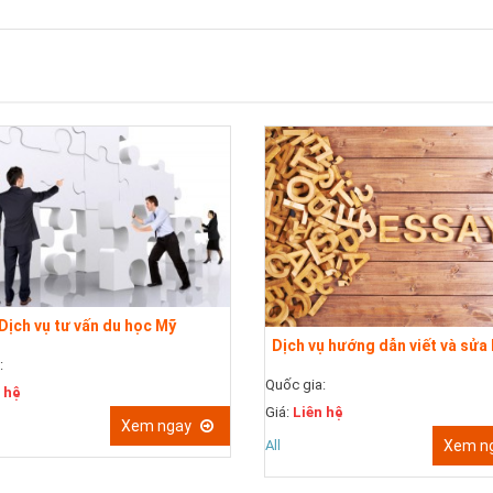
Dịch vụ tư vấn du học Mỹ
Dịch vụ hướng dẫn viết và sửa 
:
Quốc gia:
 hệ
Giá:
Liên hệ
Xem ngay
All
Xem n