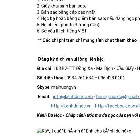
2. Giấy khai sinh bản sao.
3. Bản sao bằng cấp cao nhất.
4. Học bạ hoặc bảng điểm bản sao; nếu đang học ph
5. Hộ chiếu (phô tô 3 trang đầu)
6. Sơ yếu lí lịch tiếng Việt
** Các chi phí trên chỉ mang tính chất tham khảo
Đăng ký dịch vụ vui lòng liên hệ:
Địa chỉ
: 103 B2-TT Đồng Xa - Mai Dịch - Cầu Giấy - H
Số điện thoại
: 0984.761.634 – 096 428 0101
Skype
: maihuongvn
Email:
info@kenhduhoc.vn
-
huong
mai
.do@gmail
http://kenhduhoc.vn
-
http://facebook.com/
Kênh Du Học
-
Chắp cánh ước mơ du học của bạn với m