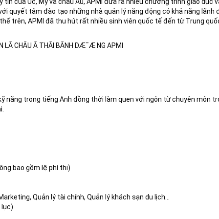
 tín của Úc, Mỹ và châu Âu, APMI đưa ra nhiều chương trình giáo dục v
với quyết tâm đào tạo những nhà quản lý năng động có khả năng lãnh
ợi thế trên, APMI đã thu hút rất nhiều sinh viên quốc tế đến từ Trung qu
kỹ năng trong tiếng Anh đồng thời làm quen với ngôn từ chuyên môn t
i.
ông bao gồm lệ phí thi)
arketing, Quản lý tài chính, Quản lý khách sạn du lịch…
 lục)