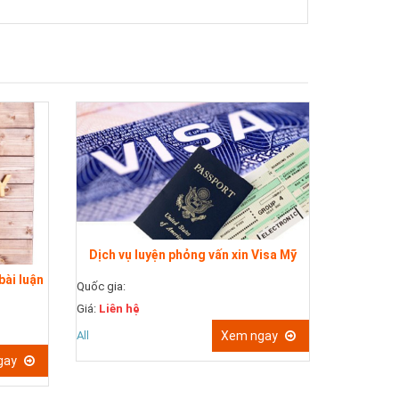
Dịch vụ luyện phỏng vấn xin Visa Mỹ
bài luận
Quốc gia:
Giá:
Liên hệ
Quốc gia: 
All
Xem ngay
Giá:
Liên h
gay
All