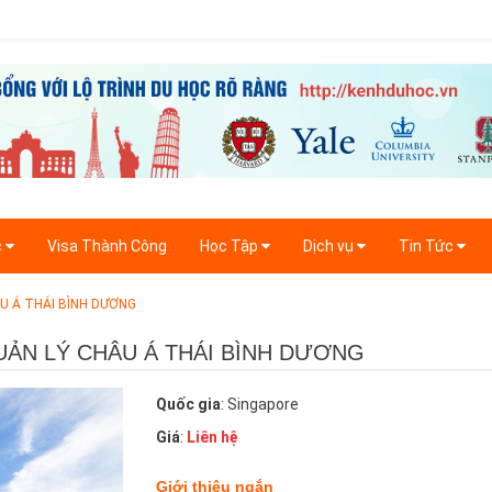
c
Visa Thành Công
Học Tập
Dịch vụ
Tin Tức
ÂU Á THÁI BÌNH DƯƠNG
UẢN LÝ CHÂU Á THÁI BÌNH DƯƠNG
Quốc gia
: Singapore
Giá
:
Liên hệ
Giới thiệu ngắn