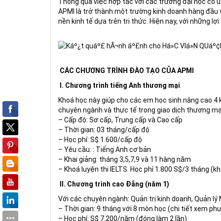
Thông qua việc hợp tác với các trường đại học có uy
APMI là trở thành một trường kinh doanh hàng đầu 
nền kinh tế dựa trên tri thức. Hiện nay, với những l
CÁC CHƯƠNG TRÌNH ĐÀO TẠO CỦA APMI
I. Chương trình tiếng Anh thương mại
Khoá học này giúp cho các em học sinh nâng cao 4 
chuyên ngành và thực tế trong giao dịch thương mạ
– Cấp độ: Sơ cấp, Trung cấp và Cao cấp
– Thời gian: 03 tháng/cấp độ
– Học phí: S$ 1.600/cấp độ
– Yêu cầu: : Tiếng Anh cơ bản
– Khai giảng: tháng 3,5,7,9 và 11 hàng năm
– Khoá luyện thi IELTS. Học phí 1.800 S$/3 tháng (kh
II. Chương trình cao Đẳng (năm 1)
Với các chuyên ngành: Quản trị kinh doanh, Quản lý M
– Thời gian: 9 tháng với 8 môn học (chi tiết xem phụ
– Học phí: S$ 7.200/năm (đóng làm 2 lần)