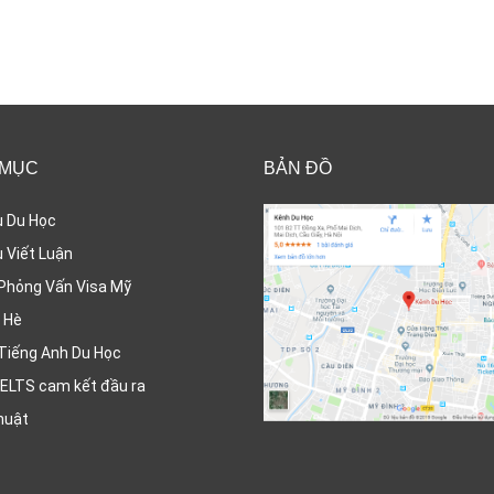
 MỤC
BẢN ĐỒ
ụ Du Học
 Viết Luận
Phỏng Vấn Visa Mỹ
 Hè
Tiếng Anh Du Học
ELTS cam kết đầu ra
huật