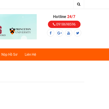
Hotline
24/7
0918698596
Nộp Hồ Sơ
Liên Hệ