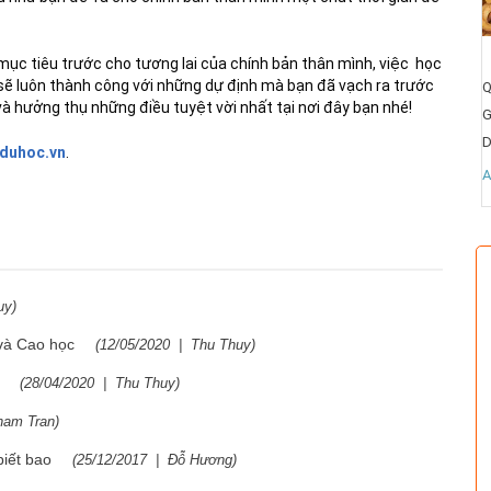
Dịch vụ tư vấn du học Mỹ
c bổng Mỹ
Quận/Huyện:
ục tiêu trước cho tương lai của chính bản thân mình, việc học
sẽ luôn thành công với những dự định mà bạn đã vạch ra trước
Q
Giá:
Liên hệ
 và hưởng thụ những điều tuyệt vời nhất tại nơi đây bạn nhé!
G
Diện tích:
D
All
Xem ngay
hduhoc.vn
.
 ngay
A
uy
)
 và Cao học
(
12/05/2020
|
Thu Thuy
)
ỹ
(
28/04/2020
|
Thu Thuy
)
ham Tran
)
biết bao
(
25/12/2017
|
Đỗ Hương
)