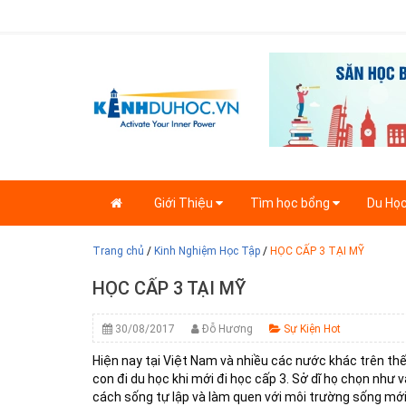
Giới Thiệu
Tìm học bổng
Du Họ
Trang chủ
/
Kinh Nghiệm Học Tập
/
HỌC CẤP 3 TẠI MỸ
HỌC CẤP 3 TẠI MỸ
30/08/2017
Đỗ Hương
Sự Kiện Hot
Hiện nay tại Việt Nam và nhiều các nước khác trên thế
con đi du học khi mới đi học cấp 3. Sở dĩ họ chọn như 
cách sống tự lập và làm quen với môi trường sống mới