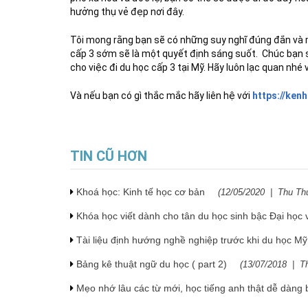
hưởng thụ vẻ đẹp nơi đây.
Dịch vụ hướng dẫn chuẩn bị hồ sơ săn họ
Tôi mong rằng bạn sẽ có những suy nghĩ đúng đắn và m
Quận/Huyện:
cấp 3 sớm sẽ là một quyết định sáng suốt. Chúc bạn 
Giá:
Liên hệ
cho việc đi du học cấp 3 tại Mỹ. Hãy luôn lạc quan nhé
Diện tích:
Và nếu bạn có gì thắc mắc hãy liên hệ với
https://ken
All
Xem
TIN CŨ HƠN
Khoá học: Kinh tế học cơ bản
(
12/05/2020
|
Thu Th
Khóa học viết dành cho tân du học sinh bậc Đại học
Tài liệu định hướng nghề nghiệp trước khi du học M
Bảng kê thuật ngữ du học ( part 2)
(
13/07/2018
|
T
Mẹo nhớ lâu các từ mới, học tiếng anh thật dễ dàng 