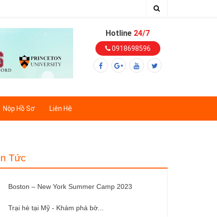
Hotline
24/7
0918698596
Nộp Hồ Sơ
Liên Hệ
in Tức
Boston – New York Summer Camp 2023
Trại hè tại Mỹ - Khám phá bờ...