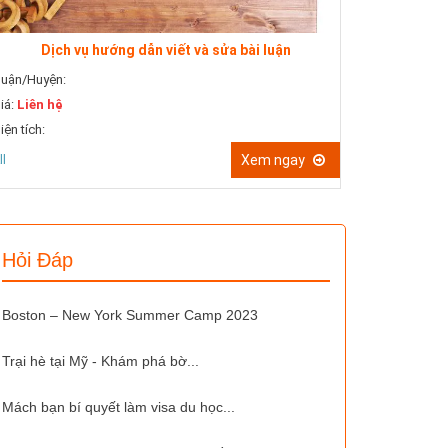
Dịch 
Quận/Huyện:
Dịch vụ hướng dẫn viết và sửa bài luận
Giá:
Liên hệ
uận/Huyện:
Diện tích:
iá:
Liên hệ
All
iện tích:
ll
Xem ngay
Hỏi Đáp
Boston – New York Summer Camp 2023
Trại hè tại Mỹ - Khám phá bờ...
Mách bạn bí quyết làm visa du học...