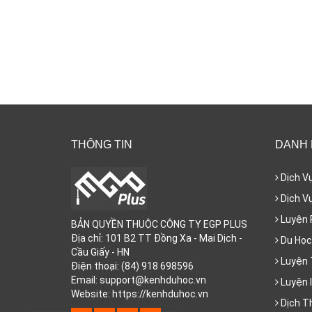
THÔNG TIN
DANH
Dịch V
Dịch Vụ
Luyện 
BẢN QUYỀN THUỘC CÔNG TY EGP PLUS
Địa chỉ: 101 B2 TT Đồng Xa - Mai Dịch -
Du Học
Cầu Giấy - HN
Luyện 
Điện thoại: (84) 918 698596
Email: support@kenhduhoc.vn
Luyện I
Website: https://kenhduhoc.vn
Dịch T