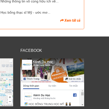
Những thông tin vô cùng hữu ích về...
Học bổng thạc sĩ Mỹ - ước mơ...
Xem tất cả
FACEBOOK