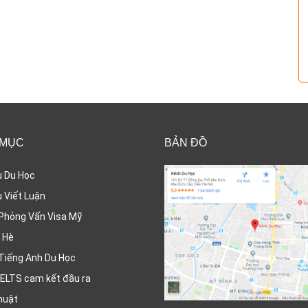
 MỤC
BẢN ĐỒ
ụ Du Học
 Viết Luận
Phỏng Vấn Visa Mỹ
 Hè
Tiếng Anh Du Học
ELTS cam kết đầu ra
huật