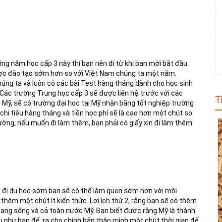
ng năm học cấp 3 này thì bạn nên đi từ khi bạn mới bắt đầu
được đào tạo sớm hơn so với Việt Nam chúng ta một năm.
húng ta và luôn có các bài Test hàng tháng dành cho học sinh
 Các trường Trung học cấp 3 sẽ được liên hệ trước với các
T
 Mỹ, sẽ có trường đại học tại Mỹ nhận bằng tốt nghiệp trường
chi tiêu hàng tháng và tiền học phí sẽ là cao hơn một chút so
trường, nếu muốn đi làm thêm, bạn phải có giấy xin đi làm thêm
Nếu đi du học sớm bạn sẽ có thể làm quen sớm hơn với môi
 thêm một chút ít kiến thức. Lợi ích thứ 2, rằng bạn sẽ có thêm
 đang sống và cả toàn nước Mỹ. Bạn biết được rằng Mỹ là thành
ếu như bạn để ra cho chính bản thân mình một chút thời gian để