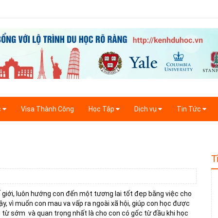
c
Visa Thành Công
Học Tập
Dịch vụ
Tin Tức
T
 giới, luôn hướng con đến một tương lai tốt đẹp bằng việc cho
vậy, vì muốn con mau va vấp ra ngoài xã hội, giúp con học được
 từ sớm và quan trọng nhất là cho con có gốc từ đầu khi học