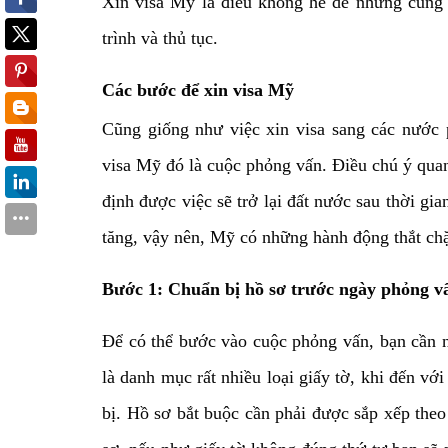
Xin visa Mỹ là điều không hề dễ nhưng cũn
trình và thủ tục.
Dịch vụ hướng dẫn chuẩn bị hồ sơ săn họ
Quận/Huyện:
Các bước để xin visa Mỹ
Giá:
Liên hệ
Diện tích:
Cũng giống như việc xin visa sang các nước
All
Xem
visa Mỹ đó là cuộc phỏng vấn. Điều chú ý quan
định được việc sẽ trở lại đất nước sau thời gi
tăng, vậy nên, Mỹ có những hành động thắt chặ
Bước 1: Chuẩn bị hồ sơ trước ngày phỏng v
Để có thể bước vào cuộc phỏng vấn, bạn cần 
là danh mục rất nhiều loại giấy tờ, khi đến v
bị. Hồ sơ bắt buộc cần phải được sắp xếp theo