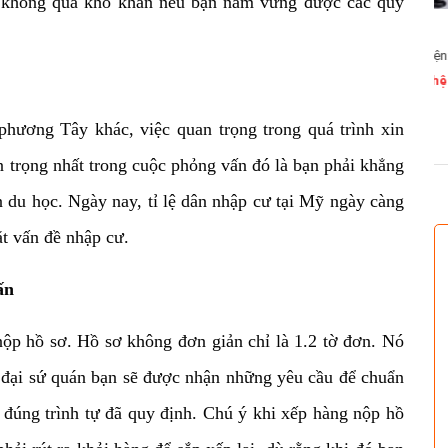
g không quá khó khăn nếu bạn nắm vững được các quy
Dịch vụ tư vấn du học Mỹ
c bổng Mỹ
Quận/Huyện:
Q
Giá:
Liên hệ
G
Diện tích:
 phương Tây khác, việc quan trọng
trong quá trình xin
D
All
Xem ngay
 ngay
A
 trọng nhất trong cuộc phỏng vấn đó là bạn phải khẳng
an du học. Ngày nay, tỉ lệ dân nhập cư tại Mỹ ngày càng
t vấn đề nhập cư.
ấn
nộp hồ sơ. Hồ sơ không đơn giản
chỉ là 1.2 tờ đơn. Nó
ới đại sứ quán bạn sẽ được nhận những yêu cầu để chuẩn
 đúng trình tự đã quy định. Chú ý khi xếp hàng nộp hồ