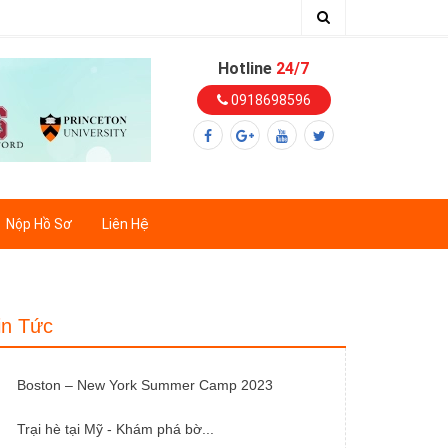
Hotline
24/7
0918698596
Nộp Hồ Sơ
Liên Hệ
in Tức
Boston – New York Summer Camp 2023
Trại hè tại Mỹ - Khám phá bờ...