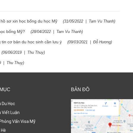
 hồ sơ xin học bổng du học Mỹ
(
31/05/2022
|
Tam Vu Thanh
)
n học bổng Mỹ?
(
28/04/2022
|
Tam Vu Thanh
)
in cơ bản du học sinh cần lưu ý
(
09/03/2021
|
Đỗ Hương
)
(
06/06/2019
|
Thu Thuy
)
9
|
Thu Thuy
)
 MỤC
BẢN ĐỒ
ụ Du Học
 Viết Luận
Phỏng Vấn Visa Mỹ
 Hè