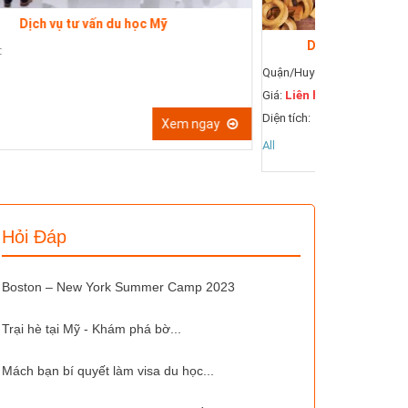
Dịch 
Quận/Huyện:
Dịch vụ hướng dẫn viết và sửa bài luận
Giá:
Liên hệ
uận/Huyện:
Diện tích:
iá:
Liên hệ
All
iện tích:
ll
Xem ngay
Hỏi Đáp
Boston – New York Summer Camp 2023
Trại hè tại Mỹ - Khám phá bờ...
Mách bạn bí quyết làm visa du học...