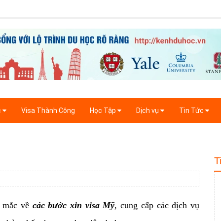
c
Visa Thành Công
Học Tập
Dịch vụ
Tin Tức
T
c mắc về
các bước xin visa Mỹ
, cung
cấp các dịch vụ