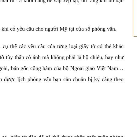
hải rút ra khỏi hàng để sắp xếp lại, dù rằng khi đó bạn
ộp khi có yêu cầu cho người Mỹ tại cửa sổ phỏng vấn.
 cụ thể các yêu cầu của từng loại giấy tờ có thể khác
 tờ tùy thân có ảnh mà không phải là hộ chiếu, hay như
 ngoài, bản gốc công hàm của bộ Ngoại giao Việt Nam…
ận được lịch phỏng vấn bạn cần chuẩn bị kỹ càng theo
ồ sơ, giấy tờ đều để có thể được nhận
một cuộc phỏng