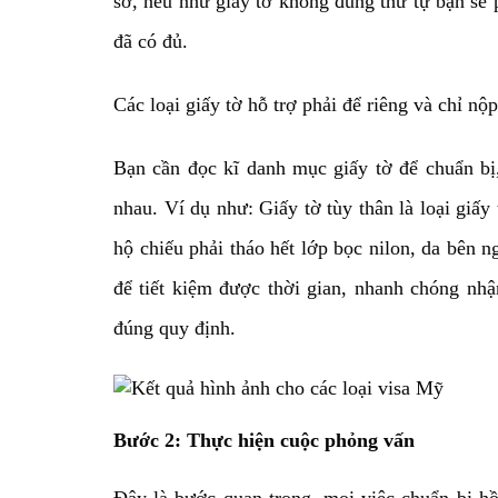
sơ, nếu như giấy tờ không đúng thứ tự bạn sẽ p
đã có đủ.
Các loại giấy tờ hỗ trợ phải để riêng và chỉ n
Bạn cần đọc kĩ danh mục giấy tờ để chuẩn bị,
nhau. Ví dụ như: Giấy tờ tùy thân là loại giấy
hộ chiếu phải tháo hết lớp bọc nilon, da bên
để tiết kiệm được thời gian, nhanh chóng nh
đúng quy định.
Bước 2: Thực hiện cuộc phỏng vấn
Đây là bước quan trọng, mọi việc chuẩn bị h