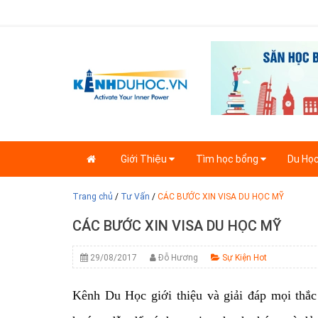
Giới Thiệu
Tìm học bổng
Du Họ
Trang chủ
/
Tư Vấn
/
CÁC BƯỚC XIN VISA DU HỌC MỸ
CÁC BƯỚC XIN VISA DU HỌC MỸ
29/08/2017
Đỗ Hương
Sự Kiện Hot
Kênh Du Học giới thiệu và giải đáp mọi thắ