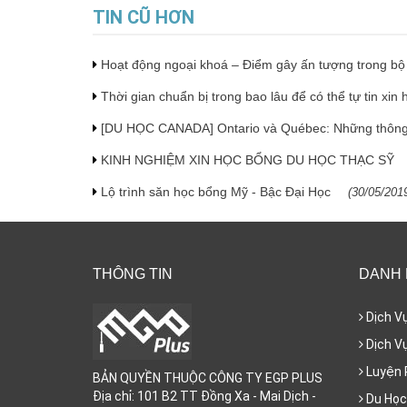
TIN CŨ HƠN
Hoạt động ngoại khoá – Điểm gây ấn tượng trong bộ
Thời gian chuẩn bị trong bao lâu để có thể tự tin xi
[DU HỌC CANADA] Ontario và Québec: Những thông t
KINH NGHIỆM XIN HỌC BỔNG DU HỌC THẠC SỸ
Lộ trình săn học bổng Mỹ - Bậc Đại Học
(
30/05/201
THÔNG TIN
DANH
Dịch V
Dịch Vụ
Luyện 
BẢN QUYỀN THUỘC CÔNG TY EGP PLUS
Địa chỉ: 101 B2 TT Đồng Xa - Mai Dịch -
Du Học