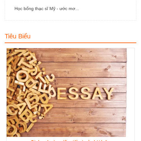
Học bổng thạc sĩ Mỹ - ước mơ...
Tiêu Biểu
Dịch vụ luyện phỏng vấn xin Visa Mỹ
Quận/Huyện: