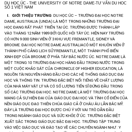
DU HỌC ÚC - THE UNIVERSITY OF NOTRE DAME-TƯ VẤN DU HOC
SỐ 1 VIỆT NAM
I.
GIỚI THIỆU TRƯỜNG
DU HỌC ÚC – TRƯỜNG ĐẠI HỌC NOTRE
DAME, AUSTRALIA (UNDA) LÀ MỘT TRONG NHỮNG TRƯỜNG ĐẠI
HỌC ĐANG RẤT PHÁT TRIỂN TẠI ÚC. TRƯỜNG ĐƯỢC THÀNH LẬP
VÀO THÁNG 12 NĂM 1989 BỞI QUỐC HỘI TÂY ÚC. HIỆN NAY TRƯỜNG
CÓ HƠN 9.000 SINH VIÊN Ở 3 KHU VỰC FREMANTLE, SIDNEY VÀ
BROOME.
ĐẠI HỌC NOTRE DAME AUSTRALIACÓ MỘT KHUÔN VIÊN Ở
THÀNH PHỐ CẢNG LỊCH SỬ FREMANTLE, MỘT THÀNH PHỐ BIỂN
XINH ĐẸP CỦA BROOME Ở PHÍA TÂY BẮC NƯỚC ÚC. NOTRE DAME LÀ
MỘT TRONG 10 TRƯỜNG ĐẠI HỌC HÀNG ĐẦU TRONG NƯỚC TRONG
MỘT CUỘC KHẢO SÁT CỦA CHRONICLE OF HIGHER EDUCATION, LÀ
NGUỒN TÀI NGUYÊN HÀNG ĐẦU CHO CÁC HỆ THỐNG GIÁO DỤC ĐẠI
HỌC VÀ THÔNG TIN. TRƯỜNG ĐẶC BIỆT NỔI TIẾNG VỀ CHẤT LƯỢNG
CỦA NHÀ MÁY VẬT LÝ VÀ CÓ SỐ LƯỢNG TIẾN SĨ ĐỨNG ĐẦU TRONG
SỐ CÁC TRƯỜNG ĐẠI HỌC.
NOTRE DAME LÀ MỘT TRƯỜNG ĐẠI HỌC
MANG CẢ SỰ HIỆN ĐẠI CỦA GIÁO DỤC ĐẠI HỌC VÀ TÍNH CỔ ĐIỂN CỦA
NỀN GIÁO DỤC ĐẠO THIÊN CHÚA GIÁO CẢ Ở CHÂU ÂU LẪN BẮC MỸ.
ĐÂY LÀ TRƯỜNG ĐẠI HỌC ĐƯỢC CHÚ Ý VỚI VAI TRÒ DẪN ĐẦU
TRONG NGÀNH GIÁO DỤC VÀ SỨC KHỎE Ở ÚC.
TRƯỜNG ĐẶC BIỆT
XUẤT SẮC TRONG GIÁO DỤC BẬC ĐẠI HỌC. TRƯỜNG TẬP TRUNG
VÀO VIỆC GIÁO DỤC VÀ ĐÀO TẠO VỀ CÁC CHUYÊN NGÀNH NHƯ : Y