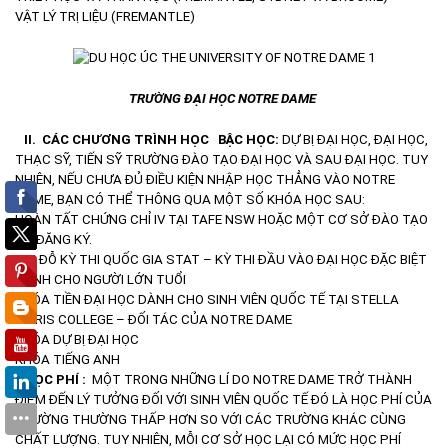
VẬT LÝ TRỊ LIỆU (FREMANTLE)
TRƯỜNG ĐẠI HỌC NOTRE DAME
II.
CÁC CHƯƠNG TRÌNH HỌC
BẬC HỌC:
DỰ BỊ ĐẠI HỌC, ĐẠI HỌC,
THẠC SỸ, TIẾN SỸ
TRƯỜNG ĐÀO TẠO ĐẠI HỌC VÀ SAU ĐẠI HỌC. TUY
NHIÊN, NẾU CHƯA ĐỦ ĐIỀU KIỆN NHẬP HỌC THẲNG VÀO NOTRE
DAME, BẠN CÓ THỂ THÔNG QUA MỘT SỐ KHÓA HỌC SAU:
HOÀN TẤT CHỨNG CHỈ IV TẠI TAFE NSW HOẶC MỘT CƠ SỞ ĐÀO TẠO
CÓ ĐĂNG KÝ.
THI ĐỖ KỲ THI QUỐC GIA STAT – KỲ THI ĐẦU VÀO ĐẠI HỌC ĐẶC BIỆT
DÀNH CHO NGƯỜI LỚN TUỔI
KHÓA TIỀN ĐẠI HỌC DÀNH CHO SINH VIÊN QUỐC TẾ TẠI STELLA
MARIS COLLEGE – ĐỐI TÁC CỦA NOTRE DAME
KHÓA DỰ BỊ ĐẠI HỌC
KHÓA TIẾNG ANH
HỌC PHÍ :
MỘT TRONG NHỮNG LÍ DO NOTRE DAME TRỞ THÀNH
ĐIỂM ĐẾN LÝ TƯỞNG ĐỐI VỚI SINH VIÊN QUỐC TẾ ĐÓ LÀ HỌC PHÍ CỦA
TRƯỜNG THƯỜNG THẤP HƠN SO VỚI CÁC TRƯỜNG KHÁC CÙNG
CHẤT LƯỢNG. TUY NHIÊN, MỖI CƠ SỞ HỌC LẠI CÓ MỨC HỌC PHÍ