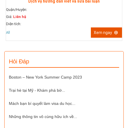
luận
Giá:
Liên hệ
Diện tích:
All
Xem
Xem ngay
Hỏi Đáp
Boston – New York Summer Camp 2023
Trại hè tại Mỹ - Khám phá bờ...
Mách bạn bí quyết làm visa du học...
Những thông tin vô cùng hữu ích về...