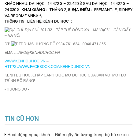
KHÁC NHAU.
ĐẠI HỌC : 14.472 $ – 22.420 $
SAU ĐẠI HỌC : 14.427 $ –
24.030 $
KHAI GIẢNG :
THÁNG 2, 8
ĐỊA ĐIỂM :
FREMANTLE, SIDNEY
&NBSP;
VÀ BROOME
THÔNG TIN
LIÊN HỆ KÊNH DU HỌC
:
ĐỊA CHỈ: 101 B2 – TẬP THỂ ĐỒNG XA – MAI DỊCH – CẦU GIẤY
– HÀ NỘI
ĐT:
MS.HƯƠNG ĐỖ 0984.761.634 - 0946.471.855
EMAIL:
INFO@KENHDUHOC.VN
WWW.KENHDUHOC.VN
–
HTTPS://WWW.FACEBOOK.COM/KENHDUHOC.VN
KÊNH DU HỌC, CHẮP CÁNH ƯỚC MƠ DU HỌC CỦA BẠN VỚI MỘT LỘ
TRÌNH RÕ RÀNG!
- HUONG DO -
TIN CŨ HƠN
Hoạt động ngoại khoá – Điểm gây ấn tượng trong bộ hồ sơ xin