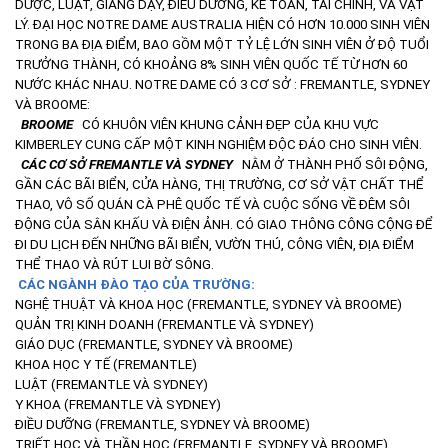
DƯỢC, LUẬT, GIẢNG DẠY, ĐIỀU DƯỠNG, KẾ TOÁN, TÀI CHÍNH, VÀ VẬT
LÝ.
ĐẠI HỌC NOTRE DAME AUSTRALIA HIỆN CÓ HƠN 10.000 SINH VIÊN
TRONG BA ĐỊA ĐIỂM, BAO GỒM MỘT TỶ LỆ LỚN SINH VIÊN Ở ĐỘ TUỔI
TRƯỞNG THÀNH, CÓ KHOẢNG 8% SINH VIÊN QUỐC TẾ TỪ HƠN 60
NƯỚC KHÁC NHAU. NOTRE DAME CÓ 3 CƠ SỞ : FREMANTLE, SYDNEY
VÀ BROOME:
BROOME
CÓ KHUÔN VIÊN KHUNG CẢNH ĐẸP CỦA KHU VỰC
KIMBERLEY CUNG CẤP MỘT KINH NGHIỆM ĐỘC ĐÁO CHO SINH VIÊN.
CÁC CƠ SỞ FREMANTLE VÀ SYDNEY
NẰM Ở THÀNH PHỐ SÔI ĐỘNG,
GẦN CÁC BÃI BIỂN, CỬA HÀNG, THỊ TRƯỜNG, CƠ SỞ VẬT CHẤT THỂ
THAO, VÔ SỐ QUÁN CÀ PHÊ QUỐC TẾ VÀ CUỘC SỐNG VỀ ĐÊM SÔI
ĐỘNG CỦA SÂN KHẤU VÀ ĐIỆN ẢNH. CÓ GIAO THÔNG CÔNG CỘNG ĐỂ
ĐI DU LỊCH ĐẾN NHỮNG BÃI BIỂN, VƯỜN THÚ, CÔNG VIÊN, ĐỊA ĐIỂM
THỂ THAO VÀ RÚT LUI BỜ SÔNG.
CÁC NGÀNH ĐÀO TẠO CỦA TRƯỜNG:
NGHỆ THUẬT VÀ KHOA HỌC (FREMANTLE, SYDNEY VÀ BROOME)
QUẢN TRỊ KINH DOANH (FREMANTLE VÀ SYDNEY)
GIÁO DỤC (FREMANTLE, SYDNEY VÀ BROOME)
KHOA HỌC Y TẾ (FREMANTLE)
LUẬT (FREMANTLE VÀ SYDNEY)
Y KHOA (FREMANTLE VÀ SYDNEY)
ĐIỀU DƯỠNG (FREMANTLE, SYDNEY VÀ BROOME)
TRIẾT HỌC VÀ THẦN HỌC (FREMANTLE, SYDNEY VÀ BROOME)