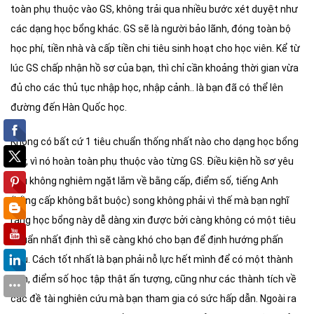
toàn phụ thuộc vào GS, không trải qua nhiều bước xét duyệt như
các dạng học bổng khác. GS sẽ là người bảo lãnh, đóng toàn bộ
học phí, tiền nhà và cấp tiền chi tiêu sinh hoạt cho học viên. Kể từ
lúc GS chấp nhận hồ sơ của bạn, thì chỉ cần khoảng thời gian vừa
đủ cho các thủ tục nhập học, nhập cảnh.. là bạn đã có thể lên
đường đến Hàn Quốc học.
Không có bất cứ 1 tiêu chuẩn thống nhất nào cho dạng học bổng
này, vì nó hoàn toàn phụ thuộc vào từng GS. Điều kiện hồ sơ yêu
cầu không nghiêm ngặt lắm về bằng cấp, điểm số, tiếng Anh
(bằng cấp không bắt buộc) song không phải vì thế mà bạn nghĩ
rằng học bổng này dễ dàng xin được bởi càng không có một tiêu
chuẩn nhất định thì sẽ càng khó cho bạn để định hướng phấn
đấu. Cách tốt nhất là bạn phải nỗ lực hết mình để có một thành
tích, điểm số học tập thật ấn tượng, cũng như các thành tích về
các đề tài nghiên cứu mà bạn tham gia có sức hấp dẫn. Ngoài ra