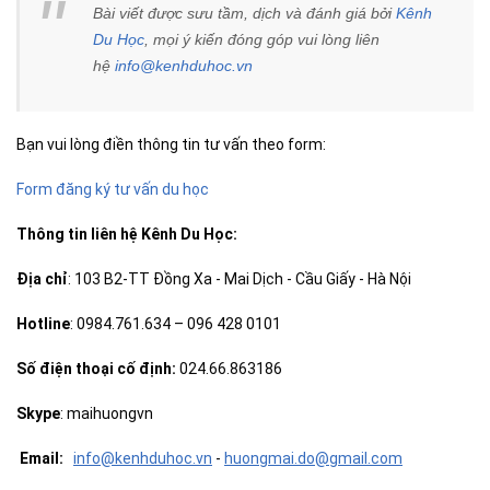
Bài viết được sưu tầm, dịch và đánh giá bởi
Kênh
Du Học
, mọi ý kiến đóng góp vui lòng liên
hệ
info@kenhduhoc.vn
Bạn vui lòng điền thông tin tư vấn theo form:
Form đăng ký tư vấn du học
Thông tin
liên hệ Kênh Du Học
:
Địa chỉ
: 103 B2-TT Đồng Xa - Mai Dịch - Cầu Giấy - Hà Nội
Hotline
: 0984.761.634 – 096 428 0101
Số điện thoại cố định:
024.66.863186
Skype
: maihuongvn
Email:
info@kenhduhoc.vn
-
huong
mai
.do@gmail.com