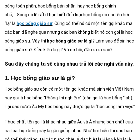
bổng toàn phần, học bổng bán phần, hay học bổng chính
phủ,... Song có lẽ rất ít bạn biết đến loại học bổng có cái tên hơi
“lạ” là
học bổng giáo sư
. Cũng có thể nó có một tên gọi khác mà
các bạn đã nghe qua nhưng các bạn không biết nó còn gọi là học
bổng giáo sư. Vậy thì
học bổng giáo sư là gì
? Làm sao để xin học
bổng giáo sư? Điều kiện là gì? Và cơ hội, đầu ra ra sao?
Sau đây chúng ta sẽ cùng nhau trả lời các nghi vấn này.
1. Học bổng giáo sư là gì?
Học bổng giáo sư còn có một tên gọi khác mà sinh viên Việt Nam
hay gọi là học bổng “Phòng thí nghiệm” (còn gọi là học bổng “lab).
Tại các nước Âu Mỹ học bổng này được gọi là “học bổng làm việc”
Thực chất tên gọi là khác nhau giữa Âu và Á nhưng bản chất của
hai loại học bổng này là gần giống nhau. Như tìm hiểu thì các bạn
có thể thấy rằng, tại các nước châu Á đặc biệt là Hàn và Nhật là