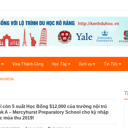
c
Visa Thành Công
Học Tập
Dịch vụ
Tin Tức
918698596
T
ỉ còn 5 suất Học Bổng $12,000 của trường nội trú
nk A – Mercyhurst Preparatory School cho kỳ nhập
c mùa thu 2019!