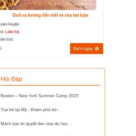
Dịch 
Quận/Huyện:
Dịch vụ hướng dẫn viết và sửa bài luận
Giá:
Liên hệ
uận/Huyện:
Diện tích:
iá:
Liên hệ
All
iện tích:
ll
Xem ngay
Hỏi Đáp
Boston – New York Summer Camp 2023
Trại hè tại Mỹ - Khám phá bờ...
Mách bạn bí quyết làm visa du học...