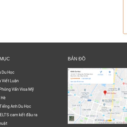
 MỤC
BẢN ĐỒ
ụ Du Học
 Viết Luận
Phỏng Vấn Visa Mỹ
 Hè
Tiếng Anh Du Học
ELTS cam kết đầu ra
huật