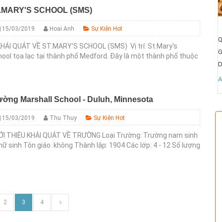
.MARY'S SCHOOL (SMS)
Dịch vụ tư vấn du học Mỹ
c bổng Mỹ
Quận/Huyện:
15/03/2019
Hoai Anh
Sự Kiện Hot
Q
Giá:
Liên hệ
KHÁI QUÁT VỀ ST.MARY'S SCHOOL (SMS) Vị trí: St.Mary's
G
Diện tích:
ool tọa lạc tại thành phố Medford. Đây là một thành phố thuộc
D
g Oregon xinh đẹp, nơi nổi tiếng với nền công nghiệp công
All
Xem ngay
 ngay
ệ...
A
ường Marshall School - Duluh, Minnesota
15/03/2019
Thu Thuy
Sự Kiện Hot
ỚI THIỆU KHÁI QUÁT VỀ TRƯỜNG Loại Trường: Trường nam sinh
nữ sinh Tôn giáo: không Thành lập: 1904 Các lớp: 4 - 12 Số lượng
 sinh: 470 Số lượng học sinh trung bình ở mỗi lớp:...
2
3
4