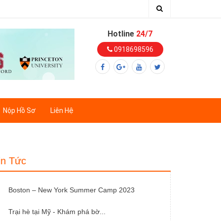
Hotline
24/7
0918698596
Nộp Hồ Sơ
Liên Hệ
in Tức
Boston – New York Summer Camp 2023
Trại hè tại Mỹ - Khám phá bờ...