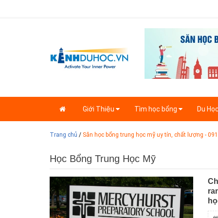
Giới Thiệu
Tìm học bổng
Du Họ
Trang chủ
/
Săn học bổng trung học mỹ uy tín, chất lượng - 0
Học Bổng Trung Học Mỹ
Ch
ra
họ