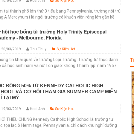
10/04/2019
Hoai Anh
Sự Kiện Hot
 tại thành phố lớn thứ 3 tiểu bang Pennsylvania, trường nội trú
g A Mercyhurst là ngôi trường có khuôn viên rộng lớn gần kề
 đại học Mercyhurst University. Hệ thống cơ...
 hội học bổng từ trường Holy Trinity Episcopal
ademy - Melbourne, Florida
20/03/2019
Thu Thuy
Sự Kiện Hot
T
ng tin khái quát về trường Loại Trường: Trường tư thục dành
 cả học sinh nam và nữ Tôn giáo: không Thành lập: năm 1957
 Lớp: K-12 Số lượng học sinh: 840 (trong đó 350 học sinh...
C BỔNG 50% TỪ KENNEDY CATHOLIC HIGH
HOOL VÀ CƠ HỘI THAM GIA SUMMER CAMP MIỄN
Í TẠI MỸ
19/03/2019
Hoai Anh
Sự Kiện Hot
GIỚI THIỆU CHUNG Kennedy Catholic High School là trường tư
c tọa lạc ở Hermitage, Pennsylvania, chỉ cách khu nghỉ dưỡng
at Lakes nổi tiếng 60 phút và cách Sân bay Quốc tế...