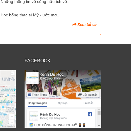
Những thông tin vô cùng hữu ích về...
Học bổng thạc sĩ Mỹ - ước mơ...
Xem tất cả
FACEBOOK