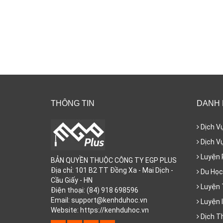
THÔNG TIN
DANH
Dịch V
Dịch Vụ
Luyện 
BẢN QUYỀN THUỘC CÔNG TY EGP PLUS
Địa chỉ: 101 B2 TT Đồng Xa - Mai Dịch -
Du Học
Cầu Giấy - HN
Luyện 
Điện thoại: (84) 918 698596
Email: support@kenhduhoc.vn
Luyện I
Website: https://kenhduhoc.vn
Dịch T