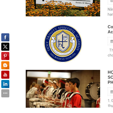
Nằm
hạn
với
Cơ
Ac
Thô
cho
Các
HỌ
SC
PH
1. 
thụ
Gre