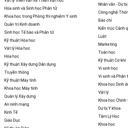
Vật lý thiên văn và Thiên văn học
Nhân văn - Dự bị
Hóa sinh và Sinh học Phân tử
Công nghệ Thôn
Khoa học trong Phòng thí nghiệm Y sinh
Báo chí
Quản trị Kinh doanh
Kiến trúc Cảnh 
Sinh học Tế bào và Phân tử
Luật
Kỹ thuật Hóa học
Marketing
Vật lý Hóa học
Toán học
Hóa học
Kỹ thuật Cơ khí
Kỹ thuật Xây dựng Dân dụng
Vi sinh học
Truyền thông
Vi sinh và Phân 
Kỹ thuật Máy tính
Khoa học Dinh 
Khoa học Máy tính
Vật lý
Quản lý Xây dựng
Khoa học Chính t
An ninh mạng
Dự bị Y khoa
Kinh Tế
Tâm Lý Học
Giáo Dục
Khoa học