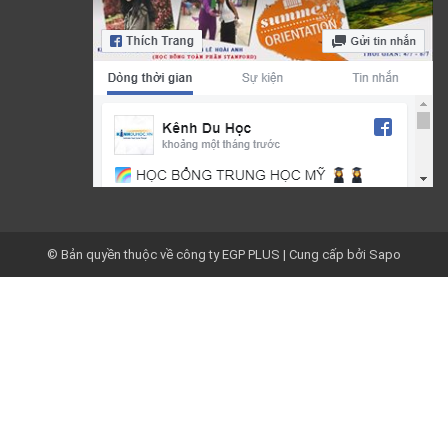
FACEBOOK
© Bản quyền thuộc về công ty EGP PLUS
|
Cung cấp bởi
Sapo