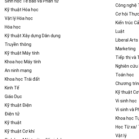
Sinh học Tế bào và Phân tử
Công nghệ 
Kỹ thuật Hóa học
Cơ hội Thực
Vật lý Hóa học
Kiến trúc C
Hóa học
Luật
Kỹ thuật Xây dựng Dân dụng
Liberal Arts
Truyền thông
Marketing
Kỹ thuật Máy tính
Tiếp thị và
Khoa học Máy tính
Nghiên cứu
An ninh mạng
Toán học
Khoa học Trái đất
Chương trình
Kinh Tế
Kỹ thuật Cơ
Giáo Dục
Vi sinh học
Kỹ thuật Điện
Vi sinh và P
Điện tử
Khoa học T
Kỹ thuật
Học Từ xa/ 
Kỹ thuật Cơ khí
Vật lý