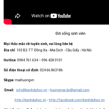
Đời sống sinh viên
Mọi thắc mắc về tuyển sinh, vui lòng liên hệ
Địa chỉ
: 103 B2-TT Đồng Xa - Mai Dịch - Cầu Giấy - Hà Nội
Hotline
: 0984.761.634 – 096 428 0101
Số điện thoại cố định:
024.66.863186
Skype
: maihuongvn
Email:
info@kenhduhoc.vn
-
huong
mai
.do@gmail.com
http://kenhduhoc.vn
-
http://facebook.com/kenhduhoc.vn