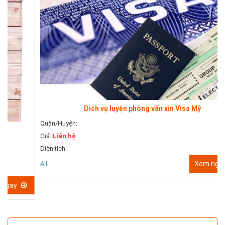
Dịch vụ luyện phỏng vấn xin Visa Mỹ
Quận/Huyện:
Giá:
Liên hệ
Q
Diện tích:
G
All
Xem ngay
D
A