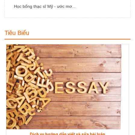
Học bổng thạc sĩ Mỹ - ước mơ...
Tiêu Biểu
Dị
Quận/Huyện:
Dịch vụ hướng dẫn viết và sửa bài luận