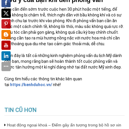
Bạn cần đến sớm trước cuộc hẹn 30 phút hoặc một tiếng, để
bạn không bị chậm trễ, thích nghi dần với bầu không khí và có sự
chỉnh chu lại trước khi vào phòng. Khi đi phỏng vấn bạn cần ăn
mặc một cách chỉnh tề, không lôi thôi, màu sắc không quá rực rỡ.
Đầu tóc cần phải gọn gàng, không quá cầu kỳ bay chỉnh chuốt.
Không cần tạo ra mùi hương nồng nặc với nước hoa mà chỉ cần
cái thoáng qua dịu nhẹ tạo cảm giác thoải mái, dễ chịu.
Trên đây là tất cả những kinh nghiệm phỏng vấn du lịch Mỹ dành
cho bạn, mong rằng bạn sẽ hoàn thành tốt cuộc phỏng vấn và
được tận hưởng một kì nghỉ đáng nhớ tại đất nước Mỹ xinh đẹp.
Cùng tìm hiểu các thông tin khác liên quan
tại
https://kenhduhoc.vn/
nhé!
TIN CŨ HƠN
Hoạt động ngoại khoá – Điểm gây ấn tượng trong bộ hồ sơ xin