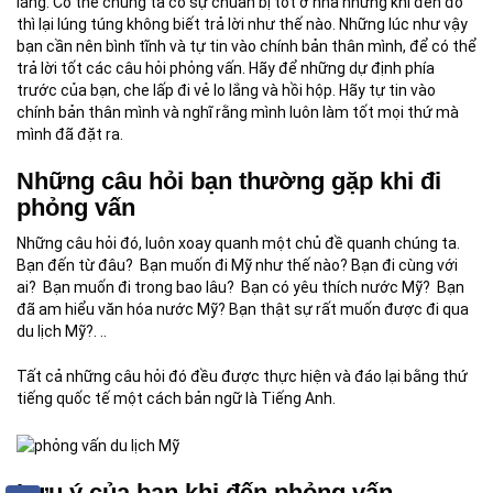
lắng. Có thể chúng ta có sự chuẩn bị tốt ở nhà nhưng khi đến đó
thì lại lúng túng không biết trả lời như thế nào. Những lúc như vậy
bạn cần nên bình tĩnh và tự tin vào chính bản thân mình, để có thể
trả lời tốt các câu hỏi phỏng vấn. Hãy để những dự định phía
trước của bạn, che lấp đi vẻ lo lắng và hồi hộp. Hãy tự tin vào
chính bản thân mình và nghĩ rằng mình luôn làm tốt mọi thứ mà
mình đã đặt ra.
Những câu hỏi bạn thường gặp khi đi
phỏng vấn
Những câu hỏi đó, luôn xoay quanh một chủ đề quanh chúng ta.
Bạn đến từ đâu? Bạn muốn đi Mỹ như thế nào? Bạn đi cùng với
ai? Bạn muốn đi trong bao lâu? Bạn có yêu thích nước Mỹ? Bạn
đã am hiểu văn hóa nước Mỹ? Bạn thật sự rất muốn được đi qua
du lịch Mỹ?. ..
Tất cả những câu hỏi đó đều được thực hiện và đáo lại bằng thứ
tiếng quốc tế một cách bản ngữ là Tiếng Anh.
Lưu ý của bạn khi đến phỏng vấn