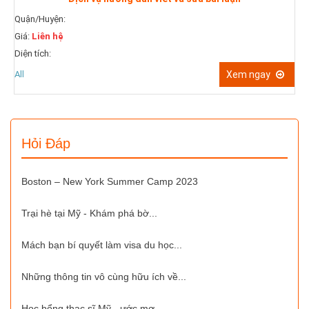
Giá:
Liên hệ
:
Diện tích:
All
Xem ngay
Hỏi Đáp
Boston – New York Summer Camp 2023
Trại hè tại Mỹ - Khám phá bờ...
Mách bạn bí quyết làm visa du học...
Những thông tin vô cùng hữu ích về...
Học bổng thạc sĩ Mỹ - ước mơ...