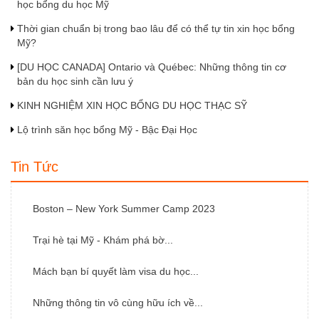
học bổng du học Mỹ
Thời gian chuẩn bị trong bao lâu để có thể tự tin xin học bổng
Mỹ?
[DU HỌC CANADA] Ontario và Québec: Những thông tin cơ
bản du học sinh cần lưu ý
KINH NGHIỆM XIN HỌC BỔNG DU HỌC THẠC SỸ
Lộ trình săn học bổng Mỹ - Bậc Đại Học
Tin Tức
Boston – New York Summer Camp 2023
Trại hè tại Mỹ - Khám phá bờ...
Mách bạn bí quyết làm visa du học...
Những thông tin vô cùng hữu ích về...