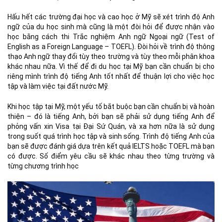
Hấu hết các trường đại học và cao học ở Mỹ sẽ xét trình độ Anh
ngữ của du học sinh mà cũng là một đòi hỏi để được nhận vào
học bằng cách thi Trắc nghiệm Anh ngữ Ngoại ngữ (Test of
English as a Foreign Language – TOEFL). Ðòi hỏi về trình độ thông
thạo Anh ngữ thay đổi tùy theo trường và tùy theo mỗi phân khoa
khác nhau nữa. Vì thế để đi du học tại Mỹ bạn cần chuẩn bị cho
riêng mình trình độ tiếng Anh tốt nhất để thuận lợi cho việc học
tập và làm việc tại đất nước Mỹ.
Khi học tập tại Mỹ, một yếu tố bắt buộc bạn cần chuẩn bị và hoàn
thiện – đó là tiếng Anh, bởi bạn sẽ phải sử dụng tiếng Anh để
phỏng vấn xin Visa tại Đại Sứ Quán, và xa hơn nữa là sử dụng
trong suốt quá trình học tập và sinh sống. Trình độ tiếng Anh của
bạn sẽ được đánh giá dựa trên kết quả IELTS hoặc TOEFL mà bạn
có được. Số điểm yêu cầu sẽ khác nhau theo từng trường và
từng chương trình học