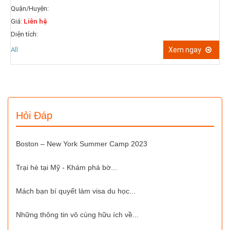
Huyện:
iên hệ
Quận/Huyệ
ích:
Giá:
Liên h
Diện tích:
Xem ngay
All
Hỏi Đáp
Boston – New York Summer Camp 2023
Trại hè tại Mỹ - Khám phá bờ...
Mách bạn bí quyết làm visa du học...
Những thông tin vô cùng hữu ích về...