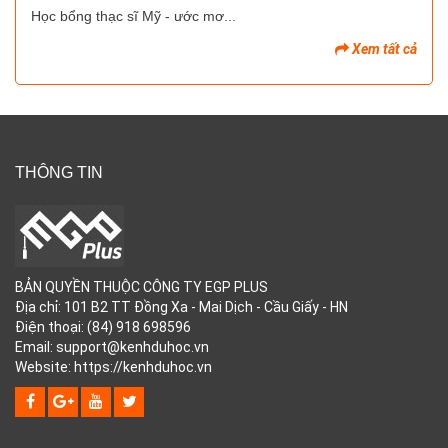
Học bổng thạc sĩ Mỹ - ước mơ...
Xem tất cả
THÔNG TIN
BẢN QUYỀN THUỘC CÔNG TY EGP PLUS
Địa chỉ: 101 B2 TT Đồng Xa - Mai Dịch - Cầu Giấy - HN
Điện thoại: (84) 918 698596
Email: support@kenhduhoc.vn
Website: https://kenhduhoc.vn