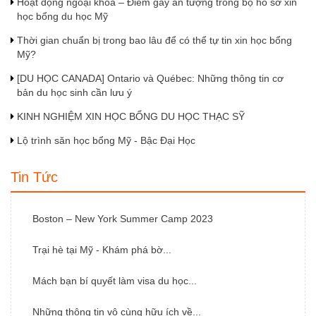
Hoạt động ngoại khoá – Điểm gây ấn tượng trong bộ hồ sơ xin
học bổng du học Mỹ
Thời gian chuẩn bị trong bao lâu để có thể tự tin xin học bổng
Mỹ?
[DU HỌC CANADA] Ontario và Québec: Những thông tin cơ
bản du học sinh cần lưu ý
KINH NGHIỆM XIN HỌC BỔNG DU HỌC THẠC SỸ
Lộ trình săn học bổng Mỹ - Bậc Đại Học
Tin Tức
Boston – New York Summer Camp 2023
Trại hè tại Mỹ - Khám phá bờ...
Mách bạn bí quyết làm visa du học...
Những thông tin vô cùng hữu ích về...