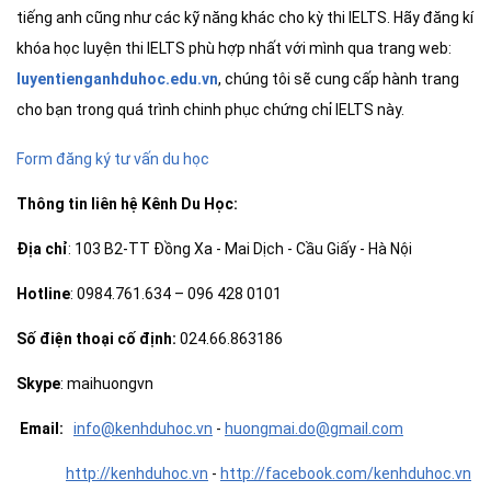
tiếng anh cũng như các kỹ năng khác cho kỳ thi IELTS. Hãy đăng kí
khóa học luyện thi IELTS phù hợp nhất với mình qua trang web:
luyentienganhduhoc.edu.vn
, chúng tôi sẽ cung cấp hành trang
cho bạn trong quá trình chinh phục chứng chỉ IELTS này.
Form đăng ký tư vấn du học
Thông tin
liên hệ Kênh Du Học
:
Địa chỉ
: 103 B2-TT Đồng Xa - Mai Dịch - Cầu Giấy - Hà Nội
Hotline
: 0984.761.634 – 096 428 0101
Số điện thoại cố định:
024.66.863186
Skype
: maihuongvn
Email:
info@kenhduhoc.vn
-
huong
mai
.do@gmail.com
http://kenhduhoc.vn
-
http://facebook.com/kenhduhoc.vn