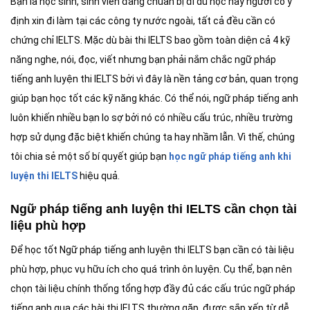
Bạn là học sinh, sinh viên đang chuẩn bị đi du học hay người có ý
định xin đi làm tại các công ty nước ngoài, tất cả đều cần có
chứng chỉ IELTS. Mặc dù bài thi IELTS bao gồm toàn diện cả 4 kỹ
năng nghe, nói, đọc, viết nhưng bạn phải nắm chắc ngữ pháp
tiếng anh luyện thi IELTS bởi vì đây là nền tảng cơ bản, quan trọng
giúp bạn học tốt các kỹ năng khác. Có thể nói, ngữ pháp tiếng anh
luôn khiến nhiều bạn lo sợ bởi nó có nhiều cấu trúc, nhiều trường
hợp sử dụng đặc biệt khiến chúng ta hay nhầm lẫn. Vì thế, chúng
tôi chia sẻ một số bí quyết giúp bạn
học ngữ pháp tiếng anh khi
luyện thi IELTS
hiệu quả.
Ngữ pháp tiếng anh luyện thi IELTS cần chọn tài
liệu phù hợp
Để học tốt Ngữ pháp tiếng anh luyện thi IELTS bạn cần có tài liệu
phù hợp, phục vụ hữu ích cho quá trình ôn luyện. Cụ thể, bạn nên
chọn tài liệu chính thống tổng hợp đầy đủ các cấu trúc ngữ pháp
tiếng anh qua các bài thi IELTS thường gặp, được sắp xếp từ dễ