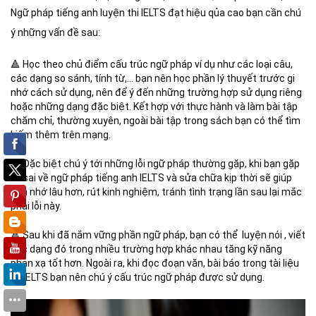
Ngữ pháp tiếng anh
luyện thi IELTS đạt hiệu qủa cao bạn cần chú
ý những vấn đề sau:
🔺
Học theo chủ điểm cấu trúc ngữ pháp ví dụ như các loại câu,
các dạng so sánh, tính từ,… bạn nên học phần lý thuyết trước gi
nhớ cách sử dụng, nên để ý đến những trường hợp sử dụng riêng
hoặc những dạng đặc biệt. Kết hợp với thực hành và làm bài tập
chăm chỉ, thường xuyên, ngoài bài tập trong sách bạn có thể tìm
kiếm thêm trên mạng.
🔺
Đặc biệt chú ý tới những lỗi ngữ pháp thường gặp, khi bạn gặp
lỗi sai về ngữ pháp tiếng anh IELTS và sửa chữa kịp thời sẽ giúp
bạn nhớ lâu hơn, rút kinh nghiệm, tránh tình trạng lần sau lại mắc
phải lỗi này.
🔺
Sau khi đã nắm vững phần ngữ pháp, bạn có thể luyện nói , viết
các dạng đó trong nhiều trường hợp khác nhau tăng kỹ năng
phản xạ tốt hơn. Ngoài ra, khi đọc đoạn văn, bài báo trong tài liệu
về IELTS bạn nên chú ý cấu trúc ngữ pháp được sử dụng.