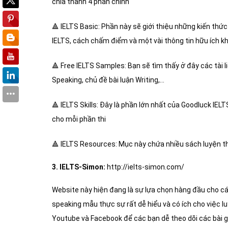
chia thành 4 phần chính
🔺
IELTS Basic: Phần này sẽ giới thiệu những kiến thứ
IELTS, cách chấm điểm và một vài thông tin hữu ích k
🔺
Free IELTS Samples: Bạn sẽ tìm thấy ở đây các tài l
Speaking, chủ đề bài luận Writing,…
🔺
IELTS Skills: Đây là phần lớn nhất của Goodluck IEL
cho mỗi phần thi
🔺
IELTS Resources: Mục này chứa nhiều sách luyện thi
3. IELTS-Simon:
http://ielts-simon.com/
Website này hiện đang là sự lựa chọn hàng đầu cho các
speaking mẫu thực sự rất dễ hiểu và có ích cho việc luy
Youtube và Facebook để các bạn dễ theo dõi các bài gi