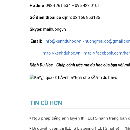
Hotline
: 0984.761.634 – 096 428 0101
Số điện thoại cố định:
024.66.863186
Skype
: maihuongvn
Email:
info@kenhduhoc.vn
-
huong
mai
.do@gmail.co
http://kenhduhoc.vn
-
http://facebook.com/ke
Kênh Du Học
-
Chắp cánh ước mơ du học của bạn với một 
TIN CŨ HƠN
Ngữ pháp tiếng anh luyện thi IELTS hành trang bạn 
Bí quyết luyện thi IELTS Listening (IELTS nghe)
(
05