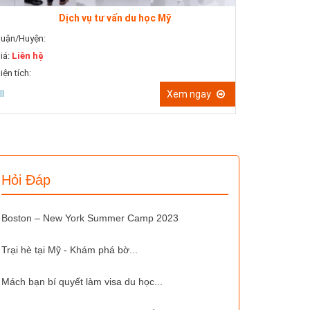
Dịch vụ tư vấn du học Mỹ
Dịch vụ
uận/Huyện:
Quận/Huyện:
iá:
Liên hệ
Giá:
Liên hệ
iện tích:
Diện tích:
ll
Xem ngay
All
Hỏi Đáp
Boston – New York Summer Camp 2023
Trại hè tại Mỹ - Khám phá bờ...
Mách bạn bí quyết làm visa du học...