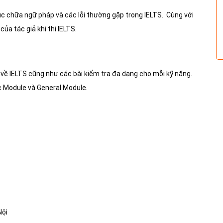
c chữa ngữ pháp và các lỗi thường gặp trong IELTS. Cùng với
ủa tác giả khi thi IELTS.
ệu về IELTS cũng như các bài
kiểm tra đa dạng cho mỗi kỹ năng.
ic Module và General Module.
Nội