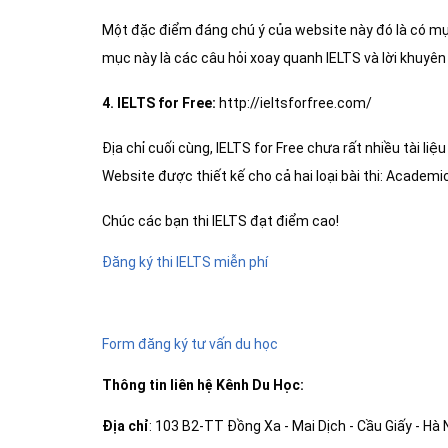
Một đặc điểm đáng chú ý của website này đó là có mụ
mục này là các câu hỏi xoay quanh IELTS và lời khuyên c
4. IELTS for Free:
http://ieltsforfree.com/
Địa chỉ cuối cùng, IELTS for Free chưa rất nhiều tài li
Website được thiết kế cho cả hai loại bài thi: Academ
Chúc các bạn thi IELTS đạt điểm cao!
Đăng ký thi IELTS miễn phí
Form đăng ký tư vấn du học
Thông tin
liên hệ Kênh Du Học
:
Địa chỉ
: 103 B2-TT Đồng Xa - Mai Dịch - Cầu Giấy - Hà 