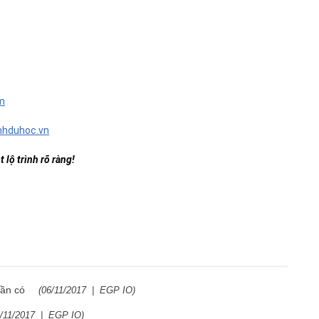
m
nhduhoc.vn
lộ trình rõ ràng!
cần có
(
06/11/2017
|
EGP IO
)
/11/2017
|
EGP IO
)