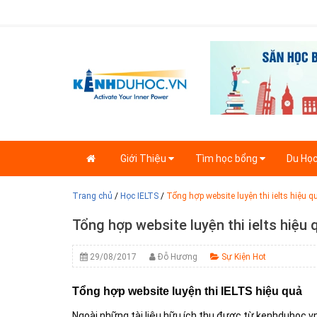
Giới Thiệu
Tìm học bổng
Du Họ
Trang chủ
/
Học IELTS
/
Tổng hợp website luyện thi ielts hiệu q
Tổng hợp website luyện thi ielts hiệu 
29/08/2017
Đỗ Hương
Sự Kiện Hot
Tổng hợp website luyện thi IELTS hiệu quả
Ngoài những tài liệu hữu ích thu được từ kenhduhoc.vn,