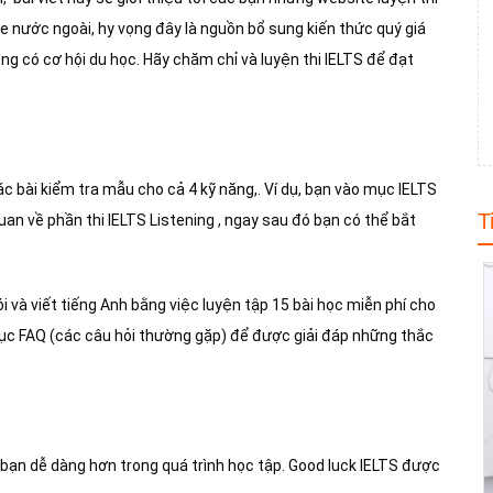
e nước ngoài, hy vọng đây là nguồn bổ sung kiến thức quý giá
ng có cơ hội du học. Hãy chăm chỉ và luyện thi IELTS để đạt
ác bài kiểm tra mẫu cho cả
4 kỹ năng,. Ví dụ, bạn vào mục IELTS
T
uan về phần thi IELTS Listening , ngay sau đó bạn có thể bắt
 và viết tiếng Anh bằng việc luyện tập 15 bài học miễn phí cho
mục FAQ (các câu hỏi thường gặp) để được giải đáp những thắc
p bạn dễ dàng hơn trong quá
trình học tập. Good luck IELTS được