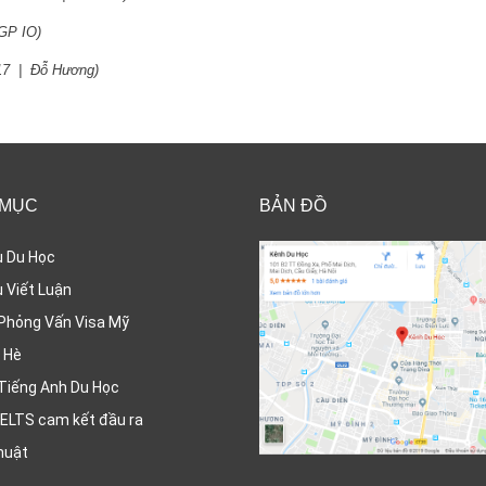
GP IO
)
17
|
Đỗ Hương
)
 MỤC
BẢN ĐỒ
ụ Du Học
 Viết Luận
Phỏng Vấn Visa Mỹ
 Hè
Tiếng Anh Du Học
ELTS cam kết đầu ra
huật