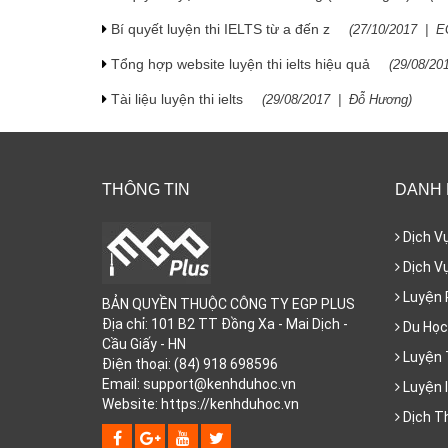
Bí quyết luyện thi IELTS từ a đến z
(
27/10/2017
|
E
Tổng hợp website luyện thi ielts hiệu quả
(
29/08/20
Tài liệu luyện thi ielts
(
29/08/2017
|
Đỗ Hương
)
THÔNG TIN
DANH
Dịch V
Dịch Vụ
Luyện 
BẢN QUYỀN THUỘC CÔNG TY EGP PLUS
Địa chỉ: 101 B2 TT Đồng Xa - Mai Dịch -
Du Học
Cầu Giấy - HN
Luyện 
Điện thoại: (84) 918 698596
Email: support@kenhduhoc.vn
Luyện I
Website: https://kenhduhoc.vn
Dịch T