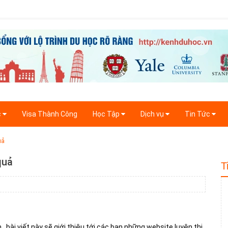
c
Visa Thành Công
Học Tập
Dịch vụ
Tin Tức
uả
quả
T
 bài viết này sẽ giới thiệu
tới các bạn những website luyện thi