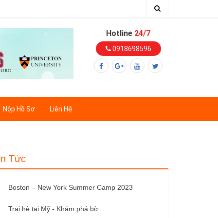
Hotline
24/7
0918698596
Nộp Hồ Sơ
Liên Hệ
in Tức
Boston – New York Summer Camp 2023
Trại hè tại Mỹ - Khám phá bờ...