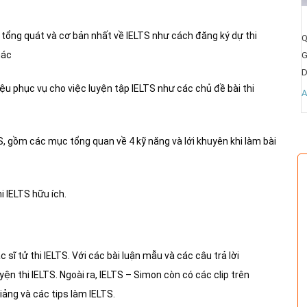
Dịch vụ hướng dẫn chuẩn bị hồ sơ săn học bổng Mỹ
c tổng quát và cơ bản nhất về IELTS như cách đăng ký dự thi
Q
Quận/Huyện:
hác
G
Giá:
Liên hệ
D
Diện tích:
iệu phục vụ cho việc luyện tập IELTS như các chủ đề bài thi
A
All
Xem ngay
TS, gồm các mục tổng quan về 4 kỹ năng và lới khuyên khi làm bài
 IELTS hữu ích.
 sĩ tử thi IELTS. Với các
bài luận mẫu và các câu trả lời
ện thi IELTS. Ngoài ra, IELTS – Simon còn có các clip trên
ảng và các tips làm IELTS.