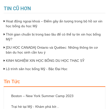
TIN CŨ HƠN
Hoạt động ngoại khoá – Điểm gây ấn tượng trong bộ hồ sơ xin
học bổng du học Mỹ
Thời gian chuẩn bị trong bao lâu để có thể tự tin xin học bổng
Mỹ?
[DU HỌC CANADA] Ontario và Québec: Những thông tin cơ
bản du học sinh cần lưu ý
KINH NGHIỆM XIN HỌC BỔNG DU HỌC THẠC SỸ
Lộ trình săn học bổng Mỹ - Bậc Đại Học
Tin Tức
Boston – New York Summer Camp 2023
Trại hè tại Mỹ - Khám phá bờ...