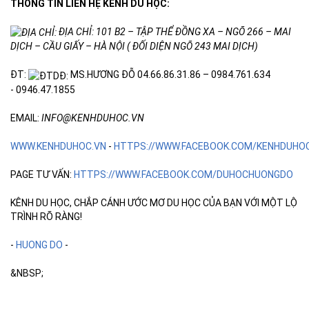
THÔNG TIN LIÊN HỆ KÊNH DU HỌC:
ĐỊA CHỈ: 101 B2 – TẬP THỂ ĐỒNG XA – NGÕ 266 – MAI
DỊCH – CẦU GIẤY – HÀ NỘI ( ĐỐI DIỆN NGÕ 243 MAI DỊCH)
ĐT:
MS.HƯƠNG ĐỖ 04.66.86.31.86 – 0984.761.634
- 0946.47.1855
EMAIL:
INFO@KENHDUHOC.VN
WWW.KENHDUHOC.VN
-
HTTPS://WWW.FACEBOOK.COM/KENHDUHO
PAGE TƯ VẤN:
HTTPS://WWW.FACEBOOK.COM/DUHOCHUONGDO
KÊNH DU HỌC, CHẮP CÁNH ƯỚC MƠ DU HỌC CỦA BẠN VỚI MỘT LỘ
TRÌNH RÕ RÀNG!
-
HUONG DO
-
&NBSP;