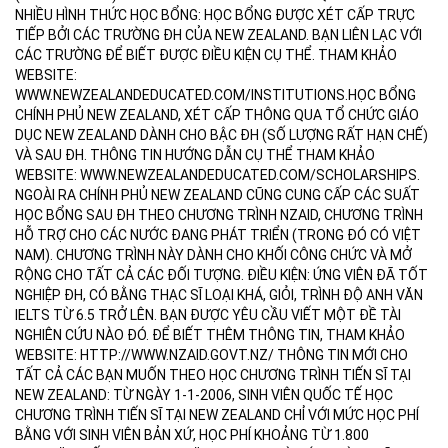
NHIỀU HÌNH THỨC HỌC BỔNG: HỌC BỔNG ĐƯỢC XÉT CẤP TRỰC
TIẾP BỞI CÁC TRƯỜNG ĐH CỦA NEW ZEALAND. BẠN LIÊN LẠC VỚI
CÁC TRƯỜNG ĐỂ BIẾT ĐƯỢC ĐIỀU KIỆN CỤ THỂ. THAM KHẢO
WEBSITE:
WWW.NEWZEALANDEDUCATED.COM/INSTITUTIONS.HỌC BỔNG
CHÍNH PHỦ NEW ZEALAND, XÉT CẤP THÔNG QUA TỔ CHỨC GIÁO
DỤC NEW ZEALAND DÀNH CHO BẬC ĐH (SỐ LƯỢNG RẤT HẠN CHẾ)
VÀ SAU ĐH. THÔNG TIN HƯỚNG DẪN CỤ THỂ THAM KHẢO
WEBSITE: WWW.NEWZEALANDEDUCATED.COM/SCHOLARSHIPS.
NGOÀI RA CHÍNH PHỦ NEW ZEALAND CŨNG CUNG CẤP CÁC SUẤT
HỌC BỔNG SAU ĐH THEO CHƯƠNG TRÌNH NZAID, CHƯƠNG TRÌNH
HỖ TRỢ CHO CÁC NƯỚC ĐANG PHÁT TRIỂN (TRONG ĐÓ CÓ VIỆT
NAM). CHƯƠNG TRÌNH NÀY DÀNH CHO KHỐI CÔNG CHỨC VÀ MỞ
RỘNG CHO TẤT CẢ CÁC ĐỐI TƯỢNG. ĐIỀU KIỆN: ỨNG VIÊN ĐÃ TỐT
NGHIỆP ĐH, CÓ BẰNG THẠC SĨ LOẠI KHÁ, GIỎI, TRÌNH ĐỘ ANH VĂN
IELTS TỪ 6.5 TRỞ LÊN. BẠN ĐƯỢC YÊU CẦU VIẾT MỘT ĐỀ TÀI
NGHIÊN CỨU NÀO ĐÓ. ĐỂ BIẾT THÊM THÔNG TIN, THAM KHẢO
WEBSITE: HTTP://WWW.NZAID.GOVT.NZ/ THÔNG TIN MỚI CHO
TẤT CẢ CÁC BẠN MUỐN THEO HỌC CHƯƠNG TRÌNH TIẾN SĨ TẠI
NEW ZEALAND: TỪ NGÀY 1-1-2006, SINH VIÊN QUỐC TẾ HỌC
CHƯƠNG TRÌNH TIẾN SĨ TẠI NEW ZEALAND CHỈ VỚI MỨC HỌC PHÍ
BẰNG VỚI SINH VIÊN BẢN XỨ, HỌC PHÍ KHOẢNG TỪ 1.800