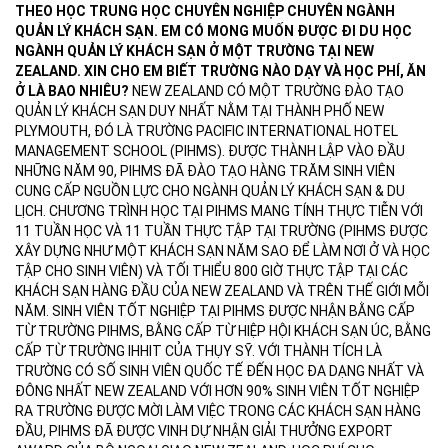
THEO HỌC TRUNG HỌC CHUYÊN NGHIỆP CHUYÊN NGÀNH
QUẢN LÝ KHÁCH SẠN. EM CÓ MONG MUỐN ĐƯỢC ĐI DU HỌC
NGÀNH QUẢN LÝ KHÁCH SẠN Ở MỘT TRƯỜNG TẠI NEW
ZEALAND. XIN CHO EM BIẾT TRƯỜNG NÀO DẠY VÀ HỌC PHÍ, ĂN
Ở LÀ BAO NHIÊU?
NEW ZEALAND CÓ MỘT TRƯỜNG ĐÀO TẠO
QUẢN LÝ KHÁCH SẠN DUY NHẤT NẰM TẠI THÀNH PHỐ NEW
PLYMOUTH, ĐÓ LÀ TRƯỜNG PACIFIC INTERNATIONAL HOTEL
MANAGEMENT SCHOOL (PIHMS). ĐƯỢC THÀNH LẬP VÀO ĐẦU
NHỮNG NĂM 90, PIHMS ĐÃ ĐÀO TẠO HÀNG TRĂM SINH VIÊN
CUNG CẤP NGUỒN LỰC CHO NGÀNH QUẢN LÝ KHÁCH SẠN & DU
LỊCH. CHƯƠNG TRÌNH HỌC TẠI PIHMS MANG TÍNH THỰC TIỄN VỚI
11 TUẦN HỌC VÀ 11 TUẦN THỰC TẬP TẠI TRƯỜNG (PIHMS ĐƯỢC
XÂY DỰNG NHƯ MỘT KHÁCH SẠN NĂM SAO ĐỂ LÀM NƠI Ở VÀ HỌC
TẬP CHO SINH VIÊN) VÀ TỐI THIỂU 800 GIỜ THỰC TẬP TẠI CÁC
KHÁCH SẠN HÀNG ĐẦU CỦA NEW ZEALAND VÀ TRÊN THẾ GIỚI MỖI
NĂM. SINH VIÊN TỐT NGHIỆP TẠI PIHMS ĐƯỢC NHẬN BẰNG CẤP
TỪ TRƯỜNG PIHMS, BẰNG CẤP TỪ HIỆP HỘI KHÁCH SẠN ÚC, BẰNG
CẤP TỪ TRƯỜNG IHHIT CỦA THỤY SỸ. VỚI THÀNH TÍCH LÀ
TRƯỜNG CÓ SỐ SINH VIÊN QUỐC TẾ ĐẾN HỌC ĐA DẠNG NHẤT VÀ
ĐÔNG NHẤT NEW ZEALAND VỚI HƠN 90% SINH VIÊN TỐT NGHIỆP
RA TRƯỜNG ĐƯỢC MỜI LÀM VIỆC TRONG CÁC KHÁCH SẠN HÀNG
ĐẦU, PIHMS ĐÃ ĐƯỢC VINH DỰ NHẬN GIẢI THƯỞNG EXPORT