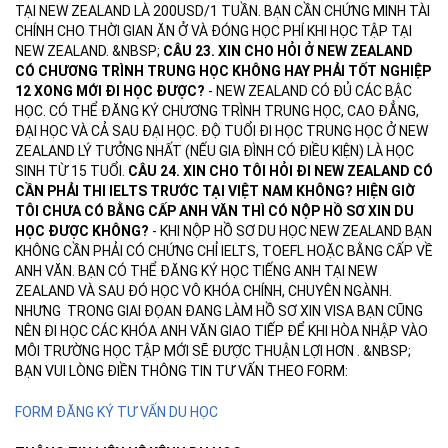
TẠI NEW ZEALAND LÀ 200USD/1 TUẦN. BẠN CẦN CHỨNG MINH TÀI
CHÍNH CHO THỜI GIAN ĂN Ở VÀ ĐÓNG HỌC PHÍ KHI HỌC TẬP TẠI
NEW ZEALAND. &NBSP;
CÂU 23. XIN CHO HỎI Ở NEW ZEALAND
CÓ CHƯƠNG TRÌNH TRUNG HỌC KHÔNG HAY PHẢI TỐT NGHIỆP
12 XONG MỚI ĐI HỌC ĐƯỢC?
- NEW ZEALAND CÓ ĐỦ CÁC BẬC
HỌC. CÓ THỂ ĐĂNG KÝ CHƯƠNG TRÌNH TRUNG HỌC, CAO ĐẲNG,
ĐẠI HỌC VÀ CẢ SAU ĐẠI HỌC. ĐỘ TUỔI ĐI HỌC TRUNG HỌC Ở NEW
ZEALAND LÝ TƯỞNG NHẤT (NẾU GIA ĐÌNH CÓ ĐIỀU KIỆN) LÀ HỌC
SINH TỪ 15 TUỔI.
CÂU 24. XIN CHO TÔI HỎI ĐI NEW ZEALAND CÓ
CẦN PHẢI THI IELTS TRƯỚC TẠI VIỆT NAM KHÔNG? HIỆN GIỜ
TÔI CHƯA CÓ BẰNG CẤP ANH VĂN THÌ CÓ NỘP HỒ SƠ XIN DU
HỌC ĐƯỢC KHÔNG?
- KHI NỘP HỒ SƠ DU HỌC NEW ZEALAND BẠN
KHÔNG CẦN PHẢI CÓ CHỨNG CHỈ IELTS, TOEFL HOẶC BẰNG CẤP VỀ
ANH VĂN. BẠN CÓ THỂ ĐĂNG KÝ HỌC TIẾNG ANH TẠI NEW
ZEALAND VÀ SAU ĐÓ HỌC VÔ KHÓA CHÍNH, CHUYÊN NGÀNH.
NHƯNG TRONG GIAI ĐỌAN ĐANG LÀM HỒ SƠ XIN VISA BẠN CŨNG
NÊN ĐI HỌC CÁC KHÓA ANH VĂN GIAO TIẾP ĐỂ KHI HÒA NHẬP VÀO
MÔI TRƯỜNG HỌC TẬP MỚI SẼ ĐƯỢC THUẬN LỢI HƠN . &NBSP;
BẠN VUI LÒNG ĐIỀN THÔNG TIN TƯ VẤN THEO FORM:
FORM ĐĂNG KÝ TƯ VẤN DU HỌC