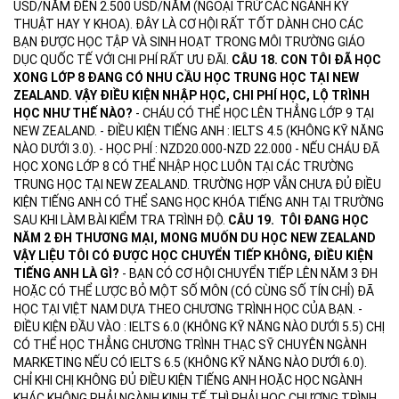
USD/NĂM ĐẾN 2.500 USD/NĂM (NGOẠI TRỪ CÁC NGÀNH KỸ
THUẬT HAY Y KHOA). ĐÂY LÀ CƠ HỘI RẤT TỐT DÀNH CHO CÁC
BẠN ĐƯỢC HỌC TẬP VÀ SINH HOẠT TRONG MÔI TRƯỜNG GIÁO
DỤC QUỐC TẾ VỚI CHI PHÍ RẤT ƯU ĐÃI.
CÂU 18. CON TÔI ĐÃ HỌC
XONG LỚP 8 ĐANG CÓ NHU CẦU HỌC TRUNG HỌC TẠI NEW
ZEALAND. VẬY ĐIỀU KIỆN NHẬP HỌC, CHI PHÍ HỌC, LỘ TRÌNH
HỌC NHƯ THẾ NÀO?
- CHÁU CÓ THỂ HỌC LÊN THẲNG LỚP 9 TẠI
NEW ZEALAND. - ĐIỀU KIỆN TIẾNG ANH : IELTS 4.5 (KHÔNG KỸ NĂNG
NÀO DƯỚI 3.0). - HỌC PHÍ : NZD20.000-NZD 22.000 - NẾU CHÁU ĐÃ
HỌC XONG LỚP 8 CÓ THỂ NHẬP HỌC LUÔN TẠI CÁC TRƯỜNG
TRUNG HỌC TẠI NEW ZEALAND. TRƯỜNG HỢP VẪN CHƯA ĐỦ ĐIỀU
KIỆN TIẾNG ANH CÓ THỂ SANG HỌC KHÓA TIẾNG ANH TẠI TRƯỜNG
SAU KHI LÀM BÀI KIỂM TRA TRÌNH ĐỘ.
CÂU 19. TÔI ĐANG HỌC
NĂM 2 ĐH THƯƠNG MẠI, MONG MUỐN DU HỌC NEW ZEALAND
VẬY LIỆU TÔI CÓ ĐƯỢC HỌC CHUYỂN TIẾP KHÔNG, ĐIỀU KIỆN
TIẾNG ANH LÀ GÌ?
- BẠN CÓ CƠ HỘI CHUYỂN TIẾP LÊN NĂM 3 ĐH
HOẶC CÓ THỂ LƯỢC BỎ MỘT SỐ MÔN (CÓ CÙNG SỐ TÍN CHỈ) ĐÃ
HỌC TẠI VIỆT NAM DỰA THEO CHƯƠNG TRÌNH HỌC CỦA BẠN. -
ĐIỀU KIỆN ĐẦU VÀO : IELTS 6.0 (KHÔNG KỸ NĂNG NÀO DƯỚI 5.5) CHỊ
CÓ THỂ HỌC THẲNG CHƯƠNG TRÌNH THẠC SỸ CHUYÊN NGÀNH
MARKETING NẾU CÓ IELTS 6.5 (KHÔNG KỸ NĂNG NÀO DƯỚI 6.0).
CHỈ KHI CHỊ KHÔNG ĐỦ ĐIỀU KIỆN TIẾNG ANH HOẶC HỌC NGÀNH
KHÁC KHÔNG PHẢI NGÀNH KINH TẾ THÌ PHẢI HỌC CHƯƠNG TRÌNH