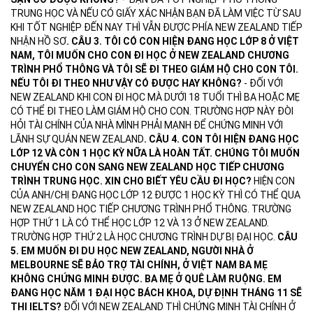
TRUNG HỌC VÀ NẾU CÓ GIẤY XÁC NHẬN BẠN ĐÃ LÀM VIỆC TỪ SAU
KHI TỐT NGHIỆP ĐẾN NAY THÌ VẪN ĐƯỢC PHÍA NEW ZEALAND TIẾP
NHẬN HỒ SƠ
.
CÂU 3. TÔI CÓ CON HIỆN ĐANG HỌC LỚP 8 Ở VIỆT
NAM, TÔI MUỐN CHO CON ĐI HỌC Ở NEW ZEALAND CHƯƠNG
TRÌNH PHỔ THÔNG VÀ TÔI SẼ ĐI THEO GIÁM HỘ CHO CON TÔI.
NẾU TÔI ĐI THEO NHƯ VẬY CÓ ĐƯỢC HAY KHÔNG?
- ĐỐI VỚI
NEW ZEALAND KHI CON ĐI HỌC MÀ DƯỚI 18 TUỔI THÌ BA HOẶC MẸ
CÓ THỂ ĐI THEO LÀM GIÁM HỘ CHO CON. TRƯỜNG HỢP NÀY ĐÒI
HỎI TÀI CHÍNH CỦA NHÀ MÌNH PHẢI MẠNH ĐỂ CHỨNG MINH VỚI
LÃNH SỰ QUÁN NEW ZEALAND
.
CÂU 4. CON TÔI HIỆN ĐANG HỌC
LỚP 12 VÀ CÒN 1 HỌC KỲ NỮA LÀ HOÀN TẤT. CHÚNG TÔI MUỐN
CHUYỂN CHO CON SANG NEW ZEALAND HỌC TIẾP CHƯƠNG
TRÌNH TRUNG HỌC. XIN CHO BIẾT YÊU CẦU ĐI HỌC?
HIỆN CON
CỦA ANH/CHỊ ĐANG HỌC LỚP 12 ĐƯỢC 1 HỌC KỲ THÌ CÓ THỂ QUA
NEW ZEALAND HỌC TIẾP CHƯƠNG TRÌNH PHỔ THÔNG. TRƯỜNG
HỢP THỨ 1 LÀ CÓ THỂ HỌC LỚP 12 VÀ 13 Ở NEW ZEALAND.
TRƯỜNG HỢP THỨ 2 LÀ HỌC CHƯƠNG TRÌNH DỰ BỊ ĐẠI HỌC.
CÂU
5. EM MUỐN ĐI DU HỌC NEW ZEALAND, NGƯỜI NHÀ Ở
MELBOURNE SẼ BẢO TRỢ TÀI CHÍNH, Ở VIỆT NAM BA MẸ
KHÔNG CHỨNG MINH ĐƯỢC. BA MẸ Ở QUÊ LÀM RUỘNG. EM
ĐANG HỌC NĂM 1 ĐẠI HỌC BÁCH KHOA, DỰ ĐỊNH THÁNG 11 SẼ
THI IELTS?
ĐỐI VỚI NEW ZEALAND THÌ CHỨNG MINH TÀI CHÍNH Ở