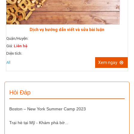
Quận/Hu
Dịch vụ hướng dẫn viết và sửa bài luận
Giá:
Liên
n/Huyện:
Diện tích
:
Liên hệ
All
 tích:
Xem ngay
Hỏi Đáp
Boston – New York Summer Camp 2023
Trại hè tại Mỹ - Khám phá bờ...