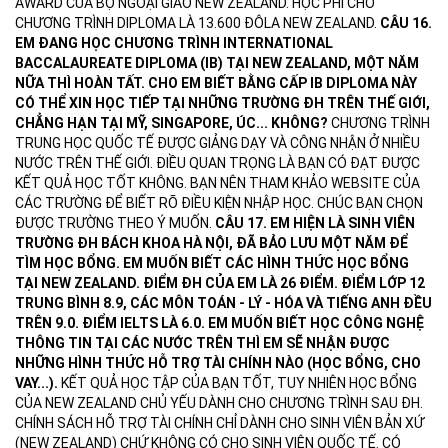
AWARD CỦA BỘ NGOẠI GIAO NEW ZEALAND. HỌC PHÍ CHO
CHƯƠNG TRÌNH DIPLOMA LÀ 13.600 ĐÔLA NEW ZEALAND.
CÂU 16.
EM ĐANG HỌC CHƯƠNG TRÌNH INTERNATIONAL
BACCALAUREATE DIPLOMA (IB) TẠI NEW ZEALAND, MỘT NĂM
NỮA THÌ HOÀN TẤT. CHO EM BIẾT BẰNG CẤP IB DIPLOMA NÀY
CÓ THỂ XIN HỌC TIẾP TẠI NHỮNG TRƯỜNG ĐH TRÊN THẾ GIỚI,
CHẲNG HẠN TẠI MỸ, SINGAPORE, ÚC... KHÔNG?
CHƯƠNG TRÌNH
TRUNG HỌC QUỐC TẾ ĐƯỢC GIẢNG DẠY VÀ CÔNG NHẬN Ở NHIỀU
NƯỚC TRÊN THẾ GIỚI. ĐIỀU QUAN TRỌNG LÀ BẠN CÓ ĐẠT ĐƯỢC
KẾT QUẢ HỌC TỐT KHÔNG. BẠN NÊN THAM KHẢO WEBSITE CỦA
CÁC TRƯỜNG ĐỂ BIẾT RÕ ĐIỀU KIỆN NHẬP HỌC. CHÚC BẠN CHỌN
ĐƯỢC TRƯỜNG THEO Ý MUỐN.
CÂU 17. EM HIỆN LÀ SINH VIÊN
TRƯỜNG ĐH BÁCH KHOA HÀ NỘI, ĐÃ BẢO LƯU MỘT NĂM ĐỂ
TÌM HỌC BỔNG. EM MUỐN BIẾT CÁC HÌNH THỨC HỌC BỔNG
TẠI NEW ZEALAND. ĐIỂM ĐH CỦA EM LÀ 26 ĐIỂM. ĐIỂM LỚP 12
TRUNG BÌNH 8.9, CÁC MÔN TOÁN - LÝ - HÓA VÀ TIẾNG ANH ĐỀU
TRÊN 9.0. ĐIỂM IELTS LÀ 6.0. EM MUỐN BIẾT HỌC CÔNG NGHỆ
THÔNG TIN TẠI CÁC NƯỚC TRÊN THÌ EM SẼ NHẬN ĐƯỢC
NHỮNG HÌNH THỨC HỖ TRỢ TÀI CHÍNH NÀO (HỌC BỔNG, CHO
VAY...).
KẾT QUẢ HỌC TẬP CỦA BẠN TỐT, TUY NHIÊN HỌC BỔNG
CỦA NEW ZEALAND CHỦ YẾU DÀNH CHO CHƯƠNG TRÌNH SAU ĐH.
CHÍNH SÁCH HỖ TRỢ TÀI CHÍNH CHỈ DÀNH CHO SINH VIÊN BẢN XỨ
(NEW ZEALAND) CHỨ KHÔNG CÓ CHO SINH VIÊN QUỐC TẾ. CÓ