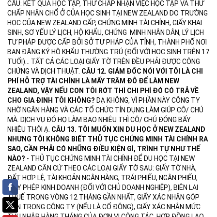
CẦU: KẾT QUẢ HỌC TẬP, THƯ CHẤP NHẬN VIỆC HỌC TẬP VÀ THƯ
CHẤP NHẬN CHỔ Ở CỦA HỌC SINH TẠI NEW ZEALAND DO TRƯỜNG
HỌC CỦA NEW ZEALAND CẤP, CHỨNG MINH TÀI CHÍNH, GIẤY KHAI
SINH, SƠ YẾU LÝ LỊCH, HỘ KHẨU, CHỨNG MINH NHÂN DÂN, LÝ LỊCH
TƯ PHÁP ĐƯỢC CẤP BỞI SỞ TƯ PHÁP CỦA TỈNH, THÀNH PHỐ NƠI
BẠN ĐĂNG KÝ HỘ KHẨU THƯỜNG TRÚ (ĐỐI VỚI HỌC SINH TRÊN 17
TUỔI)... TẤT CẢ CÁC LOẠI GIẤY TỜ TRÊN ĐỀU PHẢI ĐƯỢC CÔNG
CHỨNG VÀ DỊCH THUẬT.
CÂU 12. GIÁM ĐỐC NÓI VỚI TÔI LÀ CHI
PHÍ HỖ TRỢ TÀI CHÍNH LÀ MẤY TRĂM ĐÔ ĐỂ LÀM NEW
ZEALAND, VẬY NẾU CON TÔI RỚT THÌ CHI PHÍ ĐÓ CÓ TRẢ VỀ
CHO GIA ĐINH TÔI KHÔNG?
DẠ KHÔNG, VÌ PHẦN NÀY CÔNG TY
NHỜ NGÂN HÀNG VÀ CÁC TỔ CHỨC TÍN DỤNG LÀM GIÚP CÔ/ CHÚ
MÀ. DỊCH VỤ ĐÓ HỌ LÀM BAO NHIÊU THÌ CÔ/ CHÚ ĐÓNG BẤY
NHIÊU THÔI Ạ.
CÂU 13. TÔI MUỐN XIN DU HỌC Ở NEW ZEALAND
NHƯNG TÔI KHÔNG BIẾT THỦ TỤC CHỨNG MINH TÀI CHÍNH RA
SAO, CẦN PHẢI CÓ NHỮNG ĐIỀU KIỆN GÌ, TRÌNH TỰ NHƯ THẾ
NÀO?
- THỦ TỤC CHỨNG MINH TÀI CHÍNH ĐỂ DU HỌC TẠI NEW
ZEALAND CĂN CỨ THEO CÁC LOẠI GIẤY TỜ SAU: GIẤY TỜ NHÀ,
ĐẤT HỢP LỆ, TÀI KHOẢN NGÂN HÀNG, TRÁI PHIẾU, NGÂN PHIẾU,
GIẤY PHÉP KINH DOANH (ĐỐI VỚI CHỦ DOANH NGHIỆP), BIÊN LAI
THUẾ TRONG VÒNG 12 THÁNG GẦN NHẤT, GIẤY XÁC NHẬN GÓP
VỐN TRONG CÔNG TY (NẾU LÀ CỔ ĐÔNG), GIẤY XÁC NHẬN MỨC
THU NHẬP HÀNG THÁNG CỦA ĐƠN VỊ CÔNG TÁC, HỢP ĐỒNG LAO