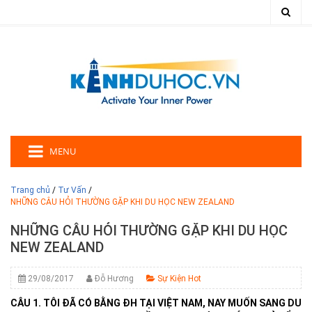
MENU
Trang chủ
/
Tư Vấn
/
NHỮNG CÂU HỎI THƯỜNG GẶP KHI DU HỌC NEW ZEALAND
NHỮNG CÂU HỎI THƯỜNG GẶP KHI DU HỌC
NEW ZEALAND
29/08/2017
Đỗ Hương
Sự Kiện Hot
CÂU
1. TÔI ĐÃ CÓ BẰNG ĐH TẠI VIỆT NAM, NAY MUỐN SANG DU