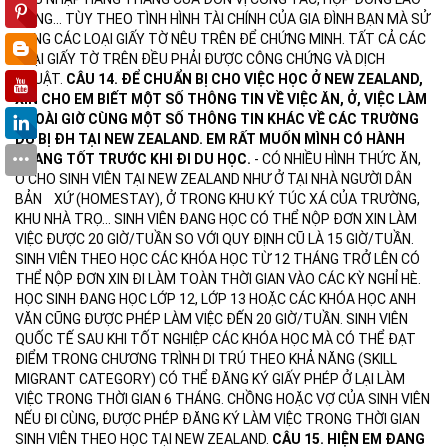
ĐỘNG... TÙY THEO TÌNH HÌNH TÀI CHÍNH CỦA GIA ĐÌNH BẠN MÀ SỬ
DỤNG CÁC LOẠI GIẤY TỜ NÊU TRÊN ĐỂ CHỨNG MINH. TẤT CẢ CÁC
LOẠI GIẤY TỜ TRÊN ĐỀU PHẢI ĐƯỢC CÔNG CHỨNG VÀ DỊCH
THUẬT.
CÂU 14. ĐỂ CHUẨN BỊ CHO VIỆC HỌC Ở NEW ZEALAND,
XIN CHO EM BIẾT MỘT SỐ THÔNG TIN VỀ VIỆC ĂN, Ở, VIỆC LÀM
NGOÀI GIỜ CÙNG MỘT SỐ THÔNG TIN KHÁC VỀ CÁC TRƯỜNG
DỰ BỊ ĐH TẠI NEW ZEALAND. EM RẤT MUỐN MÌNH CÓ HÀNH
TRANG TỐT TRƯỚC KHI ĐI DU HỌC.
- CÓ NHIỀU HÌNH THỨC ĂN,
Ở CHO SINH VIÊN TẠI NEW ZEALAND NHƯ Ở TẠI NHÀ NGƯỜI DÂN
BẢN XỨ (HOMESTAY), Ở TRONG KHU KÝ TÚC XÁ CỦA TRƯỜNG,
KHU NHÀ TRỌ... SINH VIÊN ĐANG HỌC CÓ THỂ NỘP ĐƠN XIN LÀM
VIỆC ĐƯỢC 20 GIỜ/TUẦN SO VỚI QUY ĐỊNH CŨ LÀ 15 GIỜ/TUẦN.
SINH VIÊN THEO HỌC CÁC KHÓA HỌC TỪ 12 THÁNG TRỞ LÊN CÓ
THỂ NỘP ĐƠN XIN ĐI LÀM TOÀN THỜI GIAN VÀO CÁC KỲ NGHỈ HÈ.
HỌC SINH ĐANG HỌC LỚP 12, LỚP 13 HOẶC CÁC KHÓA HỌC ANH
VĂN CŨNG ĐƯỢC PHÉP LÀM VIỆC ĐẾN 20 GIỜ/TUẦN. SINH VIÊN
QUỐC TẾ SAU KHI TỐT NGHIỆP CÁC KHÓA HỌC MÀ CÓ THỂ ĐẠT
ĐIỂM TRONG CHƯƠNG TRÌNH DI TRÚ THEO KHẢ NĂNG (SKILL
MIGRANT CATEGORY) CÓ THỂ ĐĂNG KÝ GIẤY PHÉP Ở LẠI LÀM
VIỆC TRONG THỜI GIAN 6 THÁNG. CHỒNG HOẶC VỢ CỦA SINH VIÊN
NẾU ĐI CÙNG, ĐƯỢC PHÉP ĐĂNG KÝ LÀM VIỆC TRONG THỜI GIAN
SINH VIÊN THEO HỌC TẠI NEW ZEALAND.
CÂU 15. HIỆN EM ĐANG