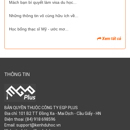
Mách bạn bí quyết làm visa du học...
Những thông tin vô cùng hữu ích về...
Học bổng thạc sĩ Mỹ - ước mơ...
Xem tất cả
THÔNG TIN
BẢN QUYỀN THUỘC CÔNG TY EGP PLUS
Địa chỉ: 101 B2 TT Đồng Xa - Mai Dịch - Cầu Giấy - HN
Điện thoại: (84) 918 698596
Email: support@kenhduhoc.vn