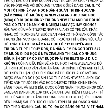
THOẠI). NẾU ĐỦ TRÌNH ĐỘ ANH VĂN TRƯỜNG SẼ CHẤP THUẬN VÀ
VIỆC PHỎNG VẤN VỚI SỨ QUÁN TƯƠNG ĐỐI DỄ DÀNG.
CÂU 8. TÔI
MỚI TỐT NGHIỆP ĐẠI HỌC NGÀNH QUẢN TRỊ KINH DOANH
(NĂM 2004). TÔI MUỐN QUA NEW ZEALAND HỌC CAO HỌC
(MBA) CÓ ĐƯỢC KHÔNG? TRƯỜNG NEW ZEALAND CÓ ĐÒI HỎI
PHẢI CÓ TỪ 1-2 NĂM KINH NGHIỆM LÀM VIỆC HAY KHÔNG?
-
ĐẦU VÀO CỦA MỖI TRƯỜNG NEW ZEALAND CÓ YÊU CẦU KHÁC
NHAU, CÓ TRƯỜNG BẮT BUỘC BẠN PHẢI CÓ THỜI GIAN CÔNG TÁC
TRONG LĨNH VỰC KINH DOANH, CÓ TRƯỜNG THÌ KHÔNG YÊU CẦU
ĐIỀU NÀY.
CÂU 9. EM NĂM NAY HỌC LỚP 12 CHUYÊN ANH
TRƯỜNG THPT LÊ QUÝ ĐÔN, ĐÀ NẴNG. EM ĐÃ CÓ TOEFL 547.
EM MUỐN ĐI DU HỌC Ở NEW ZEALAND THÌ CẦN CÓ NHỮNG
ĐIỀU KIỆN GÌ? EM CÓ BẮT BUỘC PHẢI THI IELTS NHƯ ĐI ÚC
KHÔNG?
CÓ HAI ĐIỀU KIỆN ĐỂ XIN DU HỌC TẠI NEW ZEALAND, ĐÓ
LÀ TRÌNH ĐỘ HỌC VẤN VÀ KHẢ NĂNG TÀI CHÍNH. TIẾNG ANH CHỈ LÀ
ĐIỀU KIỆN THUẬN LỢI CHỨ KHÔNG BẮT BUỘC PHẢI CÓ MỚI XIN
ĐƯỢC VISA, DO ĐÓ HỌC SINH CÓ THỂ SANG NEW ZEALAND HỌC
TIẾNG ANH TRƯỚC KHI VÀO HỌC CHƯƠNG TRÌNH CHÍNH KHÓA.
BẰNG TOEFL VÀ IELTS ĐỀU ĐƯỢC CÔNG NHẬN. TRƯỜNG HỢP CỦA
BẠN, BẠN ĐANG HỌC LỚP CHUYÊN ANH, ĐẠT ĐIỂM TOEFL 547 THÌ
CÓ THỂ VÀO HỌC THẲNG CHƯƠNG TRÌNH DỰ BỊ ĐH (TỪ 8 THÁNG
ĐẾN 1 NĂM) SAU ĐÓ HỌC CHƯƠNG TRÌNH ĐH (KHOẢNG 3 NĂM
TÙY THEO NGÀNH
).
CÂU 10. TÔI ĐÃ CÓ BẰNG ĐH TẠI VIỆT NAM,