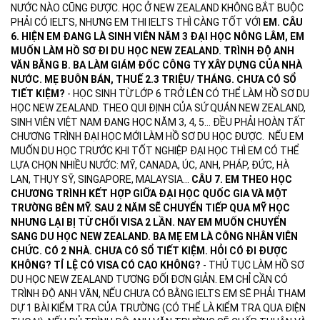
NƯỚC NÀO CŨNG ĐƯỢC. HỌC Ở NEW ZEALAND KHÔNG BẮT BUỘC
PHẢI CÓ IELTS, NHƯNG EM THI IELTS THÌ CÀNG TỐT VỚI
EM.
CÂU
6. HIỆN EM ĐANG LÀ SINH VIÊN NĂM 3 ĐẠI HỌC NÔNG LÂM, EM
MUỐN LÀM HỒ SƠ ĐI DU HỌC NEW ZEALAND. TRÌNH ĐỘ ANH
VĂN BẰNG B. BA LÀM GIÁM ĐỐC CÔNG TY XÂY DỰNG CỦA NHÀ
NƯỚC. MẸ BUÔN BÁN, THUẾ 2.3 TRIỆU/ THÁNG. CHƯA CÓ SỔ
TIẾT KIỆM?
- HỌC SINH TỪ LỚP 6 TRỞ LÊN CÓ THỂ LÀM HỒ SƠ DU
HỌC NEW ZEALAND. THEO QUI ĐỊNH CỦA SỨ QUÁN NEW ZEALAND,
SINH VIÊN VIỆT NAM ĐANG HỌC NĂM 3, 4, 5… ĐỀU PHẢI HOÀN TẤT
CHƯƠNG TRÌNH ĐẠI HỌC MỚI LÀM HỒ SƠ DU HỌC ĐƯỢC. NẾU EM
MUỐN DU HỌC TRƯỚC KHI TỐT NGHIỆP ĐẠI HỌC THÌ EM CÓ THỂ
LỰA CHỌN NHIỀU NƯỚC: MỸ, CANADA, ÚC, ANH, PHÁP, ĐỨC, HÀ
LAN, THỤY SỸ, SINGAPORE, MALAYSIA…
CÂU 7. EM THEO HỌC
CHƯƠNG TRÌNH KẾT HỢP GIỮA ĐẠI HỌC QUỐC GIA VÀ MỘT
TRƯỜNG BÊN MỸ. SAU 2 NĂM SẼ CHUYỂN TIẾP QUA MỸ HỌC
NHƯNG LẠI BỊ TỪ CHỐI VISA 2 LẦN. NAY EM MUỐN CHUYỂN
SANG DU HỌC NEW ZEALAND. BA MẸ EM LÀ CÔNG NHÂN VIÊN
CHỨC. CÓ 2 NHÀ. CHƯA CÓ SỔ TIẾT KIỆM. HỎI CÓ ĐI ĐƯỢC
KHÔNG? TỈ LỆ CÓ VISA CÓ CAO KHÔNG?
- THỦ TỤC LÀM HỒ SƠ
DU HỌC NEW ZEALAND TƯƠNG ĐỐI ĐƠN GIẢN. EM CHỈ CẦN CÓ
TRÌNH ĐỘ ANH VĂN, NẾU CHƯA CÓ BẰNG IELTS EM SẼ PHẢI THAM
DỰ 1 BÀI KIỂM TRA CỦA TRƯỜNG (CÓ THỂ LÀ KIỂM TRA QUA ĐIỆN