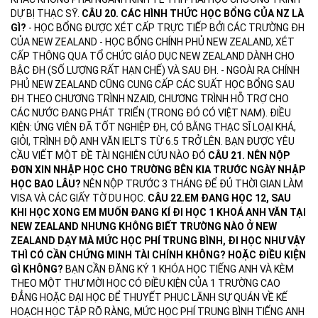
DỰ BỊ THẠC SỸ.
CÂU 20. CÁC HÌNH THỨC HỌC BỔNG CỦA NZ LÀ
GÌ?
- HỌC BỔNG ĐƯỢC XÉT CẤP TRỰC TIẾP BỞI CÁC TRƯỜNG ĐH
CỦA NEW ZEALAND - HỌC BỔNG CHÍNH PHỦ NEW ZEALAND, XÉT
CẤP THÔNG QUA TỔ CHỨC GIÁO DỤC NEW ZEALAND DÀNH CHO
BẬC ĐH (SỐ LƯỢNG RẤT HẠN CHẾ) VÀ SAU ĐH. - NGOÀI RA CHÍNH
PHỦ NEW ZEALAND CŨNG CUNG CẤP CÁC SUẤT HỌC BỔNG SAU
ĐH THEO CHƯƠNG TRÌNH NZAID, CHƯƠNG TRÌNH HỖ TRỢ CHO
CÁC NƯỚC ĐANG PHÁT TRIỂN (TRONG ĐÓ CÓ VIỆT NAM). ĐIỀU
KIỆN: ỨNG VIÊN ĐÃ TỐT NGHIỆP ĐH, CÓ BẰNG THẠC SĨ LOẠI KHÁ,
GIỎI, TRÌNH ĐỘ ANH VĂN IELTS TỪ 6.5 TRỞ LÊN. BẠN ĐƯỢC YÊU
CẦU VIẾT MỘT ĐỀ TÀI NGHIÊN CỨU NÀO ĐÓ
CÂU 21. NÊN NỘP
ĐƠN XIN NHẬP HỌC CHO TRƯỜNG BÊN KIA TRƯỚC NGÀY NHẬP
HỌC BAO LÂU?
NÊN NỘP TRƯỚC 3 THÁNG ĐỂ ĐỦ THỜI GIAN LÀM
VISA VÀ CÁC GIẤY TỜ DU HỌC.
CÂU 22.EM ĐANG HỌC 12, SAU
KHI HỌC XONG EM MUỐN ĐANG KÍ ĐI HỌC 1 KHOÁ ANH VĂN TẠI
NEW ZEALAND NHƯNG KHÔNG BIẾT TRƯỜNG NÀO Ở NEW
ZEALAND DẠY MÀ MỨC HỌC PHÍ TRUNG BÌNH, ĐI HỌC NHƯ VẬY
THÌ CÓ CẦN CHỨNG MINH TÀI CHÍNH KHÔNG? HOẶC ĐIỀU KIỆN
GÌ KHÔNG?
BẠN CẦN ĐĂNG KÝ 1 KHÓA HỌC TIẾNG ANH VÀ KÈM
THEO MỘT THƯ MỜI HỌC CÓ ĐIỀU KIỆN CỦA 1 TRƯỜNG CAO
ĐẲNG HOẶC ĐẠI HỌC ĐỂ THUYẾT PHỤC LÃNH SỰ QUÁN VỀ KẾ
HOẠCH HỌC TẬP RÕ RÀNG, MỨC HỌC PHÍ TRUNG BÌNH TIẾNG ANH