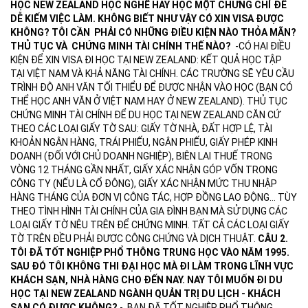
HỌC NEW ZEALAND HỌC NGHỀ HAY HỌC MỘT CHỨNG CHỈ ĐỂ
DỄ KIẾM VIỆC LÀM. KHÔNG BIẾT NHƯ VẬY CÓ XIN VISA ĐƯỢC
KHÔNG? TÔI CẦN PHẢI CÓ NHỮNG ĐIỀU KIỆN NÀO THỎA MÃN?
THỦ TỤC VÀ CHỨNG MINH TÀI CHÍNH THẾ NÀO?
-CÓ HAI ĐIỀU
KIỆN ĐỂ XIN VISA ĐI HỌC TẠI NEW ZEALAND: KẾT QUẢ HỌC TẬP
TẠI VIỆT NAM VÀ KHẢ NĂNG TÀI CHÍNH. CÁC TRƯỜNG SẼ YÊU CẦU
TRÌNH ĐỘ ANH VĂN TỐI THIỂU ĐỂ ĐƯỢC NHẬN VÀO HỌC (BẠN CÓ
THỂ HỌC ANH VĂN Ở VIỆT NAM HAY Ở NEW ZEALAND). THỦ TỤC
CHỨNG MINH TÀI CHÍNH ĐỂ DU HỌC TẠI NEW ZEALAND CĂN CỨ
THEO CÁC LOẠI GIẤY TỜ SAU: GIẤY TỜ NHÀ, ĐẤT HỢP LỆ, TÀI
KHOẢN NGÂN HÀNG, TRÁI PHIẾU, NGÂN PHIẾU, GIẤY PHÉP KINH
DOANH (ĐỐI VỚI CHỦ DOANH NGHIỆP), BIÊN LAI THUẾ TRONG
VÒNG 12 THÁNG GẦN NHẤT, GIẤY XÁC NHẬN GÓP VỐN TRONG
CÔNG TY (NẾU LÀ CỔ ĐÔNG), GIẤY XÁC NHẬN MỨC THU NHẬP
HÀNG THÁNG CỦA ĐƠN VỊ CÔNG TÁC, HỢP ĐỒNG LAO ĐỘNG... TÙY
THEO TÌNH HÌNH TÀI CHÍNH CỦA GIA ĐÌNH BẠN MÀ SỬ DỤNG CÁC
LOẠI GIẤY TỜ NÊU TRÊN ĐỂ CHỨNG MINH. TẤT CẢ CÁC LOẠI GIẤY
TỜ TRÊN ĐỀU PHẢI ĐƯỢC CÔNG CHỨNG VÀ DỊCH THUẬT.
CÂU 2.
TÔI ĐÃ TỐT NGHIỆP PHỔ THÔNG TRUNG HỌC VÀO NĂM 1995.
SAU ĐÓ TÔI KHÔNG THI ĐẠI HỌC MÀ ĐI LÀM TRONG LĨNH VỰC
KHÁCH SẠN, NHÀ HÀNG CHO ĐẾN NAY. NAY TÔI MUỐN ĐI DU
HỌC TẠI NEW ZEALAND NGÀNH QUẢN TRỊ DU LỊCH - KHÁCH
SẠN CÓ ĐƯỢC KHÔNG?
- BẠN ĐÃ TỐT NGHIỆP PHỔ THÔNG