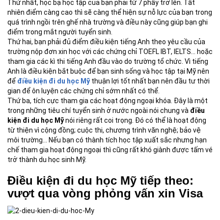
Thứ nhất, học bạ học tập của bạn phải từ 7 phẩy trở lên. Tất
nhiên điểm càng cao thì sẽ càng thể hiện sự nỗ lực của bạn trong
quá trình ngồi trên ghế nhà trường và điều này cũng giúp bạn ghi
điểm trong mắt người tuyển sinh.
Thứ hai, bạn phải đủ điểm điều kiện tiếng Anh theo yêu cầu của
trường nộp đơn xin học với các chứng chỉ TOEFL IBT, IELTS… hoặc
tham gia các kì thi tiếng Anh đầu vào do trường tổ chức. Vì tiếng
Anh là điều kiện bắt buộc để bạn sinh sống và học tập tại Mỹ nên
để
điều kiện đi du học Mỹ
thuận lợi tốt nhất bạn nên đầu tư thời
gian để ôn luyện các chứng chỉ sớm nhất có thể.
Thứ ba, tích cực tham gia các hoạt động ngoại khóa. Đây là một
trong những tiêu chí tuyển sinh ở nước ngoài nói chung và
điều
kiện đi du học Mỹ
nói riêng rất coi trọng. Đó có thể là hoạt động
từ thiện vì cộng đồng; cuộc thi, chương trình văn nghệ; bảo vệ
môi trường… Nếu bạn có thành tích học tập xuất sắc nhưng hạn
chế tham gia hoạt động ngoại thì cũng rất khó giành được tấm vé
trở thành du học sinh Mỹ.
Điều kiện đi du học Mỹ tiếp theo:
vượt qua vòng phỏng vấn xin Visa