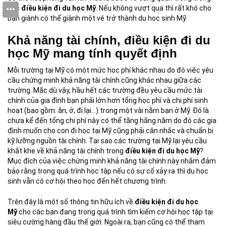
các
điều kiện đi du học Mỹ
. Nếu không vượt qua thì rất khó cho
bạn giành có thể giành một vé trở thành du học sinh Mỹ.
Khả năng tài chính, điều kiện đi du
học Mỹ mang tính quyết định
Mỗi trường tại Mỹ có một mức học phí khác nhau do đó việc yêu
cầu chứng minh khả năng tài chính cũng khác nhau giữa các
trường. Mặc dù vậy, hầu hết các trường đều yêu cầu mức tài
chính của gia đình bạn phải lớn hơn tổng học phí và chi phí sinh
hoạt (bao gồm: ăn, ở, đi lại…) trong một vài năm bạn ở Mỹ. Đó là
chưa kể đến tổng chi phí này có thể tăng hằng năm do đó các gia
đình muốn cho con đi học tại Mỹ cũng phải cân nhắc và chuẩn bị
kỹ lưỡng nguồn tài chính. Tại sao các trường tại Mỹ lại yêu cầu
khắt khe về khả năng tài chính trong
điều kiện đi du học Mỹ
?
Mục đích của việc chứng minh khả năng tài chính này nhằm đảm
bảo rằng trong quá trình học tập nếu có sự cố xảy ra thì du học
sinh vẫn có cơ hội theo học đến hết chương trình.
Trên đây là một số thông tin hữu ích về
điều kiện đi du học
Mỹ
cho các bạn đang trong quá trình tìm kiếm cơ hội học tập tại
siêu cường hàng đầu thế giới. Ngoài ra, bạn cũng có thể tham