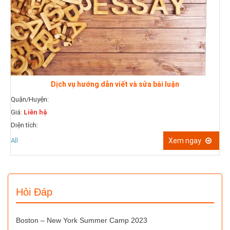
Dịch vụ luyện phỏng vấn xin Visa M
Quận/Huyện:
ài luận
Giá:
Liên hệ
Diện tích:
All
Xem ngay
Hỏi Đáp
Boston – New York Summer Camp 2023