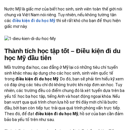
Nước Mỹ là giấc mơ của biết học sinh, sinh viên toàn thế giới nói
chung và Việt Nam nói riêng. Tuy nhiên, nếu không tường tận
các
điều kiện đi du học Mỹ
thì sẽ rất khó cho bạn để thực hiện
giấc mơ này.
Thành tích học tập tốt – Điều kiện đi du
học Mỹ đầu tiên
Mỗi trường đai học, cao đẳng ở Mỹ lại có những tiêu chí tuyển
sinh khác nhau áp dụng cho các học sinh, sinh viên quốc tế
trong
điều kiện đi du học Mỹ
. Do đó, bạn sẽ phải tìm hiểu kỹ xem
có đáp ứng các tiêu chí đó không trước khi nộp đơn xin học. Tuy
nhiên, các trường đều có điểm chung đó là xét tuyển dựa trên ba
yếu tố: học bạ học tập, tiếng Anh và hoạt động ngoại khóa. Nếu
bạn vượt qua quá trình chọn lựa hồ sơ thì đây mới chỉ là bước
đầu, bởi bạn còn tiếp tục trải qua quá trình phỏng vấn trực tiếp.
Theo đó, để đạt
điều kiện đi du học Mỹ
, hồ sơ của bạn cần đảm
bảo ba yếu tố trên như sau.