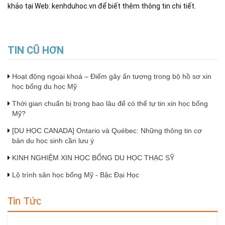
khảo tại Web: kenhduhoc.vn để biết thêm thông tin chi tiết.
TIN CŨ HƠN
Hoạt động ngoại khoá – Điểm gây ấn tượng trong bộ hồ sơ xin
học bổng du học Mỹ
Thời gian chuẩn bị trong bao lâu để có thể tự tin xin học bổng
Mỹ?
[DU HỌC CANADA] Ontario và Québec: Những thông tin cơ
bản du học sinh cần lưu ý
KINH NGHIỆM XIN HỌC BỔNG DU HỌC THẠC SỸ
Lộ trình săn học bổng Mỹ - Bậc Đại Học
Tin Tức