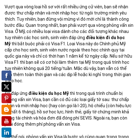
Vượt qua vòng loại hồ sơ với rất nhiều ứng cử viên, bạn sẽ nhận
được thư chấp nhận và mời nhập học từ ngôi trường mình yêu
thích. Tuy nhiên, bạn đừng vội mừng vì đó mới chỉ là thành công
bước đầu. Quan trọng nhất, bạn phải vượt qua vòng phỏng vấn xin
Visa. Ở Mỹ, có nhiều loại visa dành cho các đối tượng khác nhau
tuy nhiên các học sinh, sinh viên đáp ứng
điều kiện đi du học
Mỹ
thì bắt buộc phải có Visa F1. Loại Visa này do Chính phủ Mỹ
cấp cho học sinh, sinh viên nước ngoài theo học chính quy tại
quốc gia này và chỉ có thời hạn 1 năm kể từ ngày cấp. Nếu sở hữu
Visa F1 thì bạn sẽ có cơ hội làm thêm tại Mỹ trong quá trình học
tuy nhiên không quá 20 tiếng/tuần. Mặc dù vậy, bạn vẫn có thể
làm thêm toàn thời gian và các dịp lễ hoặc kì nghỉ trong thời gian
theo học.
Để đáp ứng
điều kiện du học Mỹ
thì trong quá trình chuẩn bị
phỏng vấn xin Visa, bạn cần có đủ các loại giấy tờ sau: thư chấp
nhận và mời nhập học (hay còn gọi là I-20); hộ chiếu (còn hiệu lực
ít nhất 6 tháng); hồ sơ học lực; hình thẻ; giấy tờ chứng minh khả
năng tài chính và hóa đơn đã đóng phí SEVIS. Ngoài ra, bạn còn
phải đóng thêm phí phỏng vấn xin Visa.
Có thể nói, phỏng vấn xin Visa là bước vô cùng quan trọng trong