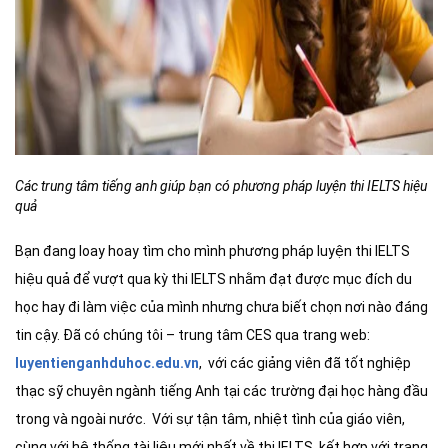
Các trung tâm tiếng anh giúp bạn có phương pháp luyện thi IELTS hiệu
quả
Bạn đang loay hoay tìm cho mình phương pháp luyện thi IELTS
hiệu quả để vượt qua kỳ thi IELTS nhằm đạt được mục đích du
học hay đi làm việc của mình nhưng chưa biết chọn nơi nào đáng
tin cậy. Đã có chúng tôi – trung tâm CES qua trang web:
luyentienganhduhoc.edu.vn
, với các giảng viên đã tốt nghiệp
thạc sỹ chuyên ngành tiếng Anh tại các trường đại học hàng đầu
trong và ngoài nước. Với sự tận tâm, nhiệt tình của giáo viên,
cùng với hệ thống tài liệu mới nhất về thi IELTS, kết hợp với trang