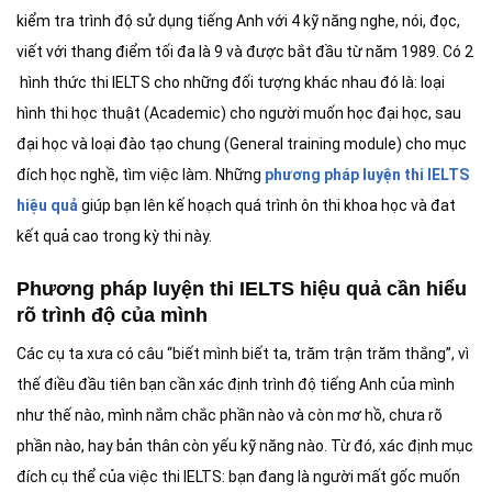
kiểm tra trình độ sử dụng tiếng Anh với 4 kỹ năng nghe, nói, đọc,
viết với thang điểm tối đa là 9 và được bắt đầu từ năm 1989. Có 2
hình thức thi IELTS cho những đối tượng khác nhau đó là: loại
hình thi học thuật (Academic) cho người muốn học đại học, sau
đại học và loại đào tạo chung (General training module) cho mục
đích học nghề, tìm việc làm. Những
phương pháp luyện thi IELTS
hiệu quả
giúp bạn lên kế hoạch quá trình ôn thi khoa học và đat
kết quả cao trong kỳ thi này.
Phương pháp luyện thi IELTS hiệu quả cần hiểu
rõ trình độ của mình
Các cụ ta xưa có câu “biết mình biết ta, trăm trận trăm thắng”, vì
thế điều đầu tiên bạn cần xác định trình độ tiếng Anh của mình
như thế nào, mình nắm chắc phần nào và còn mơ hồ, chưa rõ
phần nào, hay bản thân còn yếu kỹ năng nào. Từ đó, xác định mục
đích cụ thể của việc thi IELTS: bạn đang là người mất gốc muốn