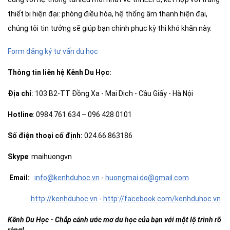
thiết bị hiện đại: phòng điều hòa, hệ thống âm thanh hiện đại,
chúng tôi tin tưởng sẽ giúp bạn chinh phục kỳ thi khó khăn này.
Form đăng ký tư vấn du học
Thông tin
liên hệ Kênh Du Học
:
Địa chỉ
: 103 B2-TT Đồng Xa - Mai Dịch - Cầu Giấy - Hà Nội
Hotline
: 0984.761.634 – 096 428 0101
Số điện thoại cố định:
024.66.863186
Skype
: maihuongvn
Email:
info@kenhduhoc.vn
-
huong
mai
.do@gmail.com
http://kenhduhoc.vn
-
http://facebook.com/kenhduhoc.vn
Kênh Du Học
-
Chắp cánh ước mơ du học của bạn với một lộ trình rõ