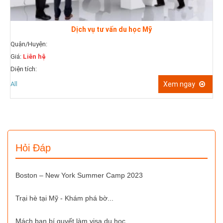
Dịch vụ tư vấn du học Mỹ
Quận/Huyện:
Giá:
Liên hệ
Qu
Diện tích:
Giá
Diệ
All
Xem ngay
All
Hỏi Đáp
Boston – New York Summer Camp 2023
Trại hè tại Mỹ - Khám phá bờ...
Mách bạn bí quyết làm visa du học...