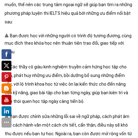
muốn, thế nên các trung tâm ngoại ngữ sẽ giúp bạn tìm ra những
phương pháp luyện thi IELTS hiệu quả bởi những ưu điểm nổi bật
sau:
🔺
Bạn được học với những người có trình độ tương đương, cùng
mục đích theo
khóa học nên thuận tiện trao đổi, giao tiếp với
nhau.
🔺
Các thầy cô giàu kinh nghiệm truyền cảm hứng học tập cho
bạn, phát huy những ưu điểm, bồi dưỡng bổ sung những điểm
yếu, với lộ trình khoa học từ việc ôn lại kiến thức cho đến nâng
cao kỹ năng, giao bài tập cho bạn từng ngày, giúp bạn kiên trì và
tạo thói quen học tập ngày càng tiến bộ.
🔺
Bạn được chỉnh sửa những lỗi sai về ngữ pháp, cách phát âm
hay cách hành văn một cách chi tiết, cẩn thận, điều này sẽ khó
thu được nếu bạn tự học. Ngoài ra, bạn còn được mở rộng vốn từ