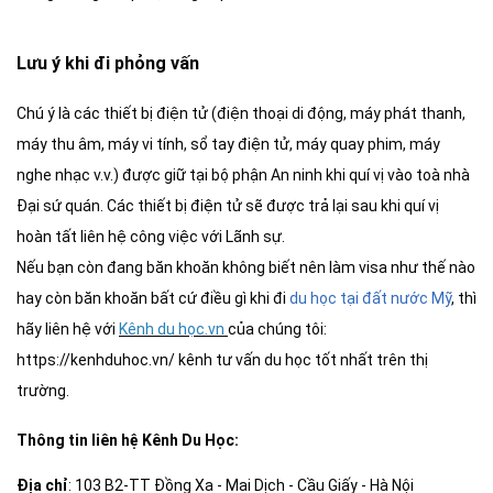
Lưu ý khi đi phỏng vấn
Chú ý là các thiết bị điện tử (điện thoại di động, máy phát thanh,
máy thu âm, máy vi tính, sổ tay điện tử, máy quay phim, máy
nghe nhạc v.v.) được giữ tại bộ phận An ninh khi quí vị vào toà nhà
Đại sứ quán. Các thiết bị điện tử sẽ được trả lại sau khi quí vị
hoàn tất liên hệ công việc với Lãnh sự.
Nếu bạn còn đang băn khoăn không biết nên làm visa như thế nào
hay còn băn khoăn bất cứ điều gì khi đi
du học tại đất nước Mỹ
, thì
hãy liên hệ với
Kênh du học.vn
của chúng tôi:
https://kenhduhoc.vn/ kênh tư vấn du học tốt nhất trên thị
trường.
Thông tin
liên hệ Kênh Du Học
:
Địa chỉ
: 103 B2-TT Đồng Xa - Mai Dịch - Cầu Giấy - Hà Nội