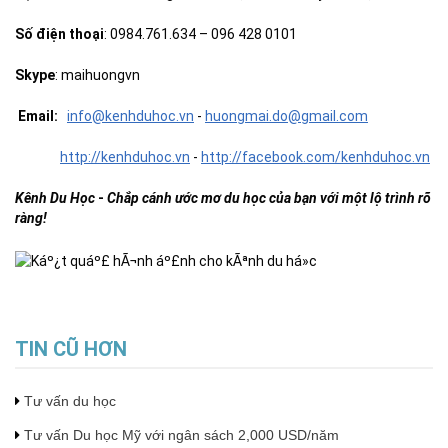
Số điện thoại
: 0984.761.634 – 096 428 0101
Skype
: maihuongvn
Email:
info@kenhduhoc.vn
-
huong
mai
.do@gmail.com
http://kenhduhoc.vn
-
http://facebook.com/kenhduhoc.vn
Kênh Du Học
-
Chắp cánh ước mơ du học của bạn với một lộ trình rõ
ràng!
TIN CŨ HƠN
Tư vấn du học
Tư vấn Du học Mỹ với ngân sách 2,000 USD/năm