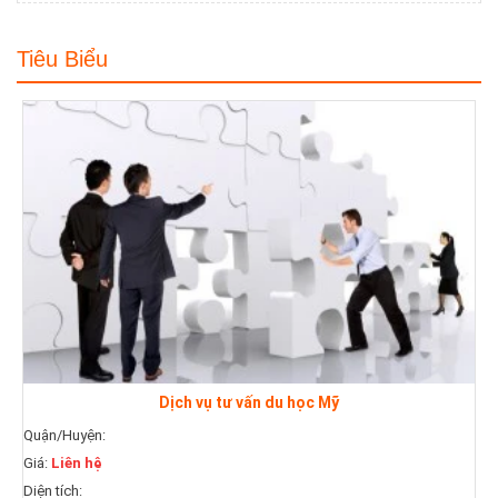
Tiêu Biểu
Dịch vụ tư vấn du học Mỹ
yện:
 hệ
Quận/Huyện:
:
Giá:
Liên hệ