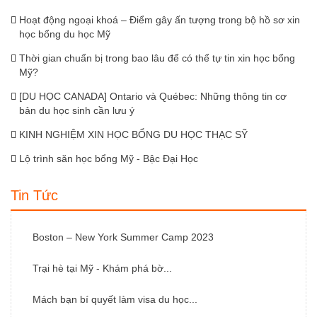
Hoạt động ngoại khoá – Điểm gây ấn tượng trong bộ hồ sơ xin
học bổng du học Mỹ
Thời gian chuẩn bị trong bao lâu để có thể tự tin xin học bổng
Mỹ?
[DU HỌC CANADA] Ontario và Québec: Những thông tin cơ
bản du học sinh cần lưu ý
KINH NGHIỆM XIN HỌC BỔNG DU HỌC THẠC SỸ
Lộ trình săn học bổng Mỹ - Bậc Đại Học
Tin Tức
Boston – New York Summer Camp 2023
Trại hè tại Mỹ - Khám phá bờ...
Mách bạn bí quyết làm visa du học...