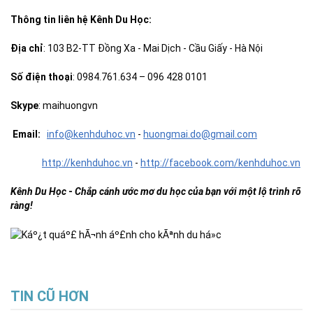
Thông tin
liên hệ Kênh Du Học
:
Địa chỉ
: 103 B2-TT Đồng Xa - Mai Dịch - Cầu Giấy - Hà Nội
Số điện thoại
: 0984.761.634 – 096 428 0101
Skype
: maihuongvn
Email:
info@kenhduhoc.vn
-
huong
mai
.do@gmail.com
http://kenhduhoc.vn
-
http://facebook.com/kenhduhoc.vn
Kênh Du Học
-
Chắp cánh ước mơ du học của bạn với một lộ trình rõ
ràng!
TIN CŨ HƠN